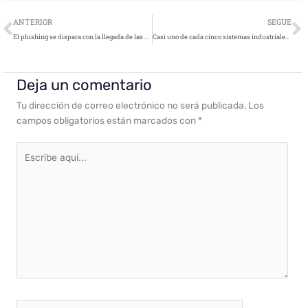
Ant
S
ANTERIOR
SEGUE
El phishing se dispara con la llegada de las vacaciones de verano
Casi uno de cada cinco sistemas industriales en España registró ciberamenazas a finales de 2025
Deja un comentario
Tu dirección de correo electrónico no será publicada.
Los
campos obligatorios están marcados con
*
Escribe
aquí...
Nombre*