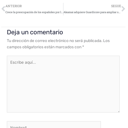
Ant
S
ANTERIOR
SEGUE
Crece la preocupación de los españoles por la ciberseguridad
Akamai adquiere Guardicore para ampliar sus soluciones de Zero Trust y ayudar a detener el ransomware
Deja un comentario
Tu dirección de correo electrónico no será publicada.
Los
campos obligatorios están marcados con
*
Escribe
aquí...
Nombre*