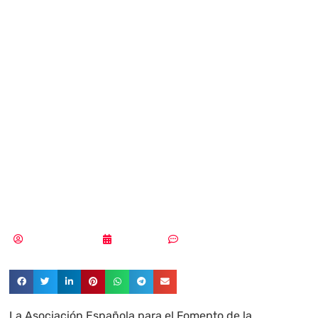
Madrid acoge
la XX Jornada
Internacional de
Seguridad de la
Información
Samuel Rodríguez
07/05/2018
Sin comentarios
La Asociación Española para el Fomento de la