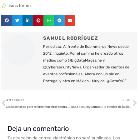
isms forum
SAMUEL RODRÍGUEZ
Periodista. Al frente de Ecommerce News desde
2012. Inquieto. Por el camino he creado otros
medios como @BigDataMagazine y
@CybersecurityNews. Organizador de cientos de
eventos profesionales. Ahora con un pie en
Portugal y otro en México… Muy del @GetafeCF
Ant
S
ANTERIOR
SEGUE
Cinco consejos para reforzar nuestras contraseñas
Panda Security Summit: la cumbre de la ciberseguridad avanzada
Deja un comentario
Tu dirección de correo electrónico no será publicada.
Los