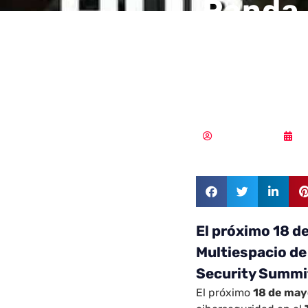
Panda 
cumbre
avanz
Vicente Ramírez
0
El próximo 18 d
Multiespacio de
Security Summi
El próximo
18 de ma