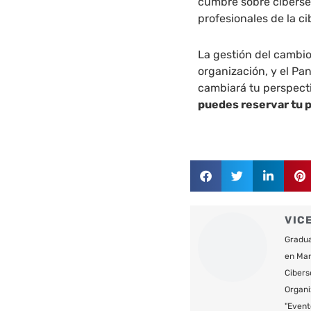
cumbre sobre ciberseg
profesionales de la c
La gestión del cambio
organización, y el Pa
cambiará tu perspecti
puedes reservar tu 
VIC
Gradua
en Mar
Cibers
Organi
"Event