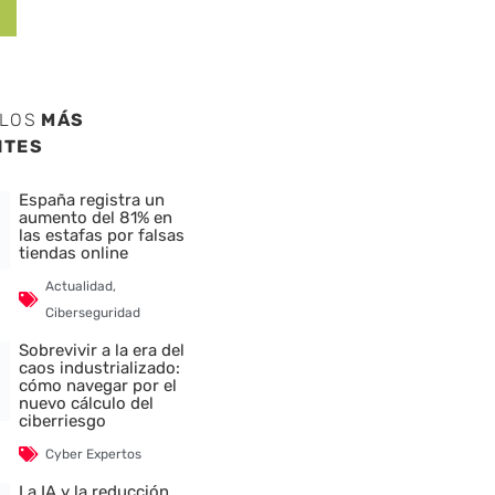
ULOS
MÁS
NTES
España registra un
aumento del 81% en
las estafas por falsas
tiendas online
Actualidad
,
Ciberseguridad
Sobrevivir a la era del
caos industrializado:
cómo navegar por el
nuevo cálculo del
ciberriesgo
Cyber Expertos
La IA y la reducción