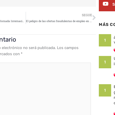
S
Siguie
SEGUE
Este jueves Madrid acoge la XX Jornada Internacional de Seguridad de la Información
El peligro de las ofertas fraudulentas de empleo en Internet
MÁS C
ntario
1
o electrónico no será publicada.
Los campos
arcados con
*
1
1