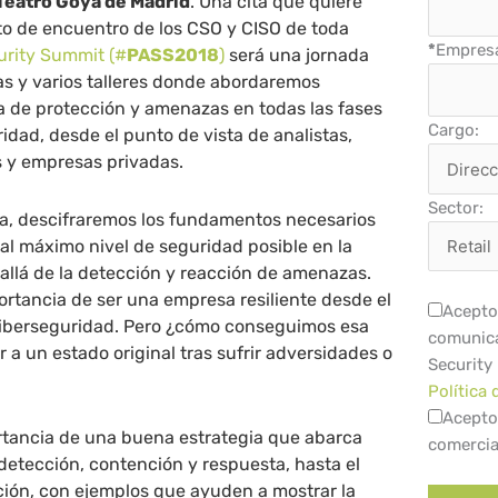
Teatro Goya de Madrid
. Una cita que quiere
to de encuentro de los CSO y CISO de toda
*
Empres
rity Summit (#
PASS2018
)
será una jornada
as y varios talleres donde abordaremos
a de protección y amenazas en todas las fases
Cargo:
idad, desde el punto de vista de analistas,
s y empresas privadas.
Sector:
ada, descifraremos los fundamentos necesarios
 al máximo nivel de seguridad posible en la
allá de la detección y reacción de amenazas.
rtancia de ser una empresa resiliente desde el
Acepto 
 ciberseguridad. Pero ¿cómo conseguimos esa
comunica
 a un estado original tras sufrir adversidades o
Security
Política 
Acepto
rtancia de una buena estrategia que abarca
comercia
detección, contención y respuesta, hasta el
ción, con ejemplos que ayuden a mostrar la