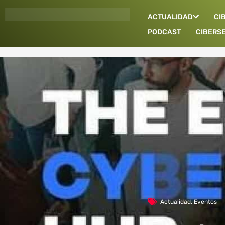
Ir
ACTUALIDAD
CI
al
contenido
PODCAST
CIBERS
Actualidad
,
Eventos