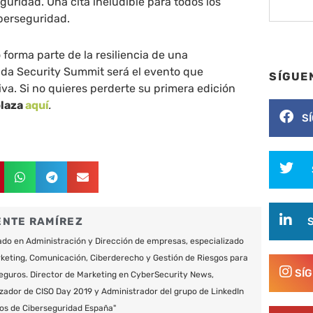
uridad. Una cita ineludible para todos los
iberseguridad.
 forma parte de la resiliencia de una
nda Security Summit será el evento que
SÍGUE
va. Si no quieres perderte su primera edición
plaza
aquí
.
S
ENTE RAMÍREZ
do en Administración y Dirección de empresas, especializado
keting, Comunicación, Ciberderecho y Gestión de Riesgos para
SÍ
eguros. Director de Marketing en CyberSecurity News,
zador de CISO Day 2019 y Administrador del grupo de LinkedIn
os de Ciberseguridad España"