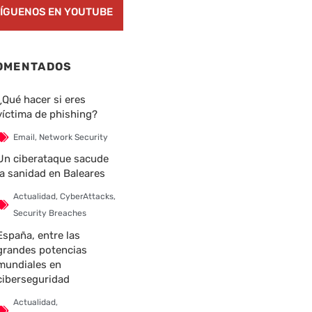
ÍGUENOS EN YOUTUBE
nte
OMENTADOS
¿Qué hacer si eres
víctima de phishing?
Email
,
Network Security
Un ciberataque sacude
la sanidad en Baleares
Actualidad
,
CyberAttacks
,
Security Breaches
España, entre las
grandes potencias
mundiales en
ciberseguridad
Actualidad
,