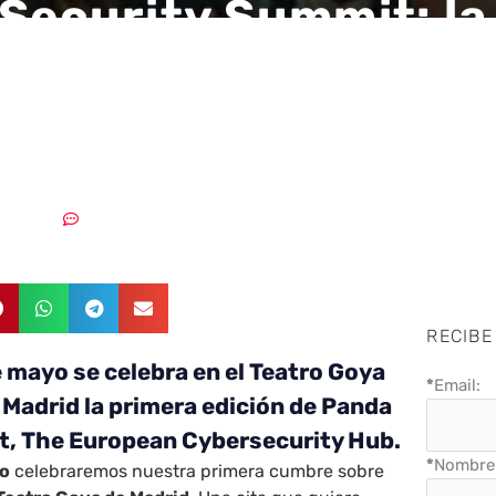
Security Summit: la
 de la cibersegurid
ada
7/05/2018
Sin comentarios
RECIBE
e mayo se celebra en el Teatro Goya
*
Email:
 Madrid la primera edición de Panda
t, The European Cybersecurity Hub.
*
Nombre 
yo
celebraremos nuestra primera cumbre sobre