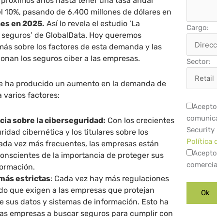
 próximos años hasta tener una tasa anual
 10%, pasando de 6.400 millones de dólares en
nes en 2025.
Así lo revela el estudio ‘La
Cargo:
s seguros’ de GlobalData. Hoy queremos
más sobre los factores de esta demanda y las
onan los seguros ciber a las empresas.
Sector:
 se ha producido un aumento en la demanda de
 varios factores:
Acepto 
comunica
ia sobre la ciberseguridad:
Con los crecientes
Security
ridad cibernética y los titulares sobre los
Política 
ada vez más frecuentes, las empresas están
Acepto
onscientes de la importancia de proteger sus
comercia
formación.
más estrictas
: Cada vez hay más regulaciones
do que exigen a las empresas que protejan
sus datos y sistemas de información. Esto ha
as empresas a buscar seguros para cumplir con