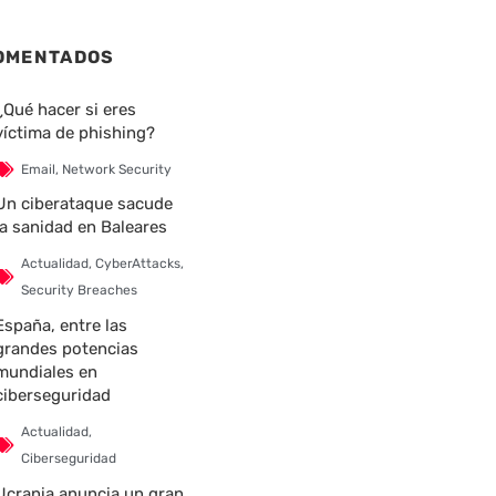
OMENTADOS
¿Qué hacer si eres
víctima de phishing?
Email
,
Network Security
Un ciberataque sacude
la sanidad en Baleares
Actualidad
,
CyberAttacks
,
Security Breaches
España, entre las
grandes potencias
mundiales en
ciberseguridad
Actualidad
,
Ciberseguridad
Ucrania anuncia un gran