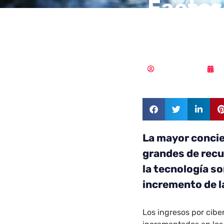
Factor
un cib
MLuz Dominguez
2
La mayor concie
grandes de recu
la tecnología so
incremento de l
Los ingresos por cibe