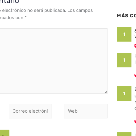
ntario
o electrónico no será publicada.
Los campos
MÁS C
arcados con
*
1
1
1
Correo
Web
electrónico*