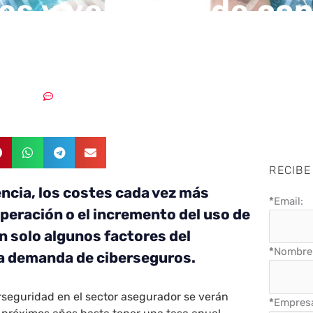
es y ventajas de co
erseguro
0/02/2023
Sin comentarios
RECIBE
ncia, los costes cada vez más
*
Email:
peración o el incremento del uso de
n solo algunos factores del
*
Nombre 
a demanda de ciberseguros.
rseguridad en el sector asegurador se verán
*
Empres