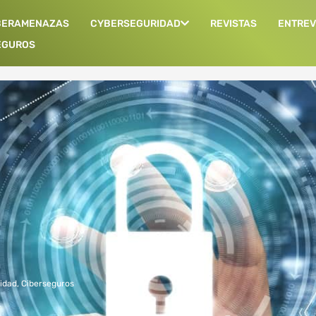
BERAMENAZAS
CYBERSEGURIDAD
REVISTAS
ENTREV
EGUROS
idad
,
Ciberseguros