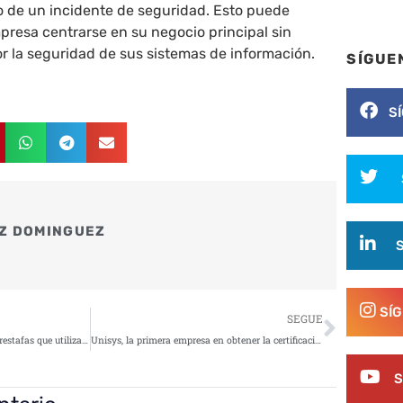
o de un incidente de seguridad. Esto puede
mpresa centrarse en su negocio principal sin
r la seguridad de sus sistemas de información.
SÍGUE
S
Z DOMINGUEZ
Siguie
SÍ
SEGUE
Se detectan las primeras las ciberestafas que utilizan el terremoto de Turquía y Siria como gancho
Unisys, la primera empresa en obtener la certificación ENS con la nueva normativaISYS
S