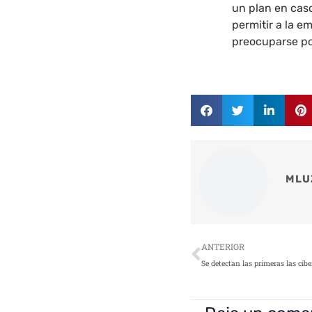
un plan en cas
permitir a la e
preocuparse po
MLU
Ant
ANTERIOR