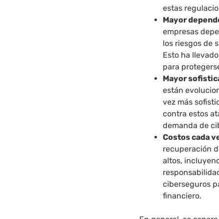
estas regulacio
Mayor depende
empresas depen
los riesgos de 
Esto ha llevad
para protegerse
Mayor sofistic
están evolucio
vez más sofist
contra estos at
demanda de cib
Costos cada v
recuperación 
altos, incluyen
responsabilida
ciberseguros pa
financiero.