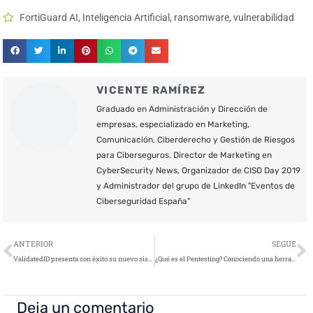
FortiGuard AI
,
Inteligencia Artificial
,
ransomware
,
vulnerabilidad
VICENTE RAMÍREZ
Graduado en Administración y Dirección de
empresas, especializado en Marketing,
Comunicación, Ciberderecho y Gestión de Riesgos
para Ciberseguros. Director de Marketing en
CyberSecurity News, Organizador de CISO Day 2019
y Administrador del grupo de LinkedIn "Eventos de
Ciberseguridad España"
Ant
S
ANTERIOR
SEGUE
ValidatedID presenta con éxito su nuevo sistema de identidad digital basado en tecnología Blockchain
¿Qué es el Pentesting? Conociendo una herramienta muy valiosa para tu empresa
Deja un comentario