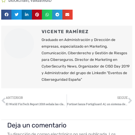
blockchain
,
validatedID
VICENTE RAMÍREZ
Graduado en Administración y Dirección de
empresas, especializado en Marketing,
Comunicación, Ciberderecho y Gestión de Riesgos
para Ciberseguros. Director de Marketing en
CyberSecurity News, Organizador de CISO Day 2019
y Administrador del grupo de LinkedIn "Eventos de
Ciberseguridad España"
Ant
S
ANTERIOR
SEGUE
El World FinTech Report 2018 señala las claves para el éxito futuro de los servicios financieros
Fortinet lanza FortigGuard AI, un sistema de detección de amenazas basado en inteligencia artificial
Deja un comentario
Tu dirección de correo electrónico no será publicada.
Los