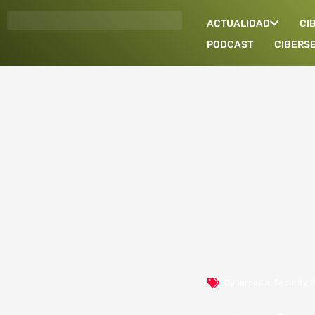
Ir
ACTUALIDAD
CI
al
contenido
PODCAST
CIBERS
Cyberpedia
,
Security 