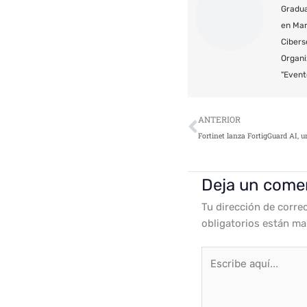
Gradua
en Mar
Cibers
Organi
"Event
Ant
ANTERIOR
Deja un come
Tu dirección de corre
obligatorios están m
Escribe
aquí...