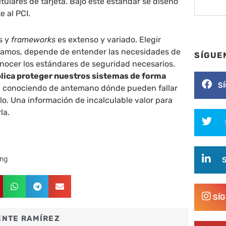
tulares de tarjeta. Bajo este estándar se diseñó
e al PCI.
s y
frameworks
es extenso y variado. Elegir
cíamos, depende de entender las necesidades de
SÍGUE
nocer los estándares de seguridad necesarios.
lica proteger nuestros sistemas de forma
S
, conociendo de antemano dónde pueden fallar
o. Una información de incalculable valor para
la.
ing
SÍ
ENTE RAMÍREZ