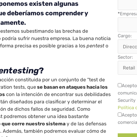
exponemos existen
algunas
ue deberíamos comprender y
*
Empres
damente
.
 estemos subestimando las brechas de
Cargo:
 podría sufrir nuestra empresa. La buena noticia
forma precisa es posible gracias a los
pentest
o
Sector:
entesting
?
acción constituida por un conjunto de “test de
Acepto 
ration tests, que
se basan en ataques hacia los
comunica
os
con la intención de encontrar sus debilidades
Security
stán diseñados para clasificar y determinar el
Política 
ión de dichos fallos de seguridad. Como
Acepto
est podremos obtener una idea bastante
comercia
o que corre nuestro sistema
y de las defensas
s. Además, también podremos evaluar cómo de