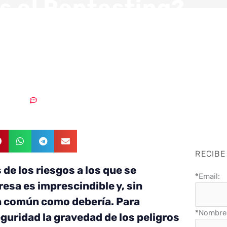
s el Pentesting?
endo una herramie
liosa para tu empre
6/03/2018
Sin comentarios
RECIBE
de los riesgos a los que se
*
Email:
esa es imprescindible y, sin
n común como debería. Para
*
Nombre 
guridad la gravedad de los peligros