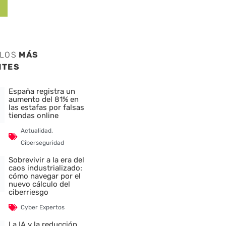
ULOS
MÁS
NTES
España registra un
aumento del 81% en
las estafas por falsas
tiendas online
Actualidad
,
Ciberseguridad
Sobrevivir a la era del
caos industrializado:
cómo navegar por el
nuevo cálculo del
ciberriesgo
Cyber Expertos
La IA y la reducción