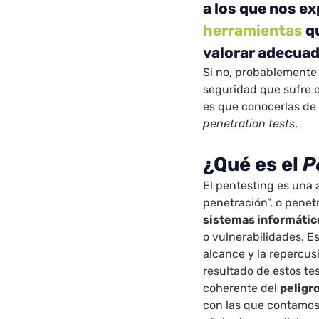
a los que nos 
herramientas
q
valorar adecua
Si no, probablemente
seguridad que sufre o
es que conocerlas de 
penetration tests
.
¿Qué es el
P
El pentesting es una 
penetración”, o penet
sistemas informátic
o vulnerabilidades. E
alcance y la repercus
resultado de estos t
coherente del
peligr
con las que contamo