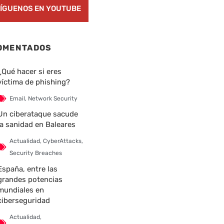
ÍGUENOS EN YOUTUBE
OMENTADOS
¿Qué hacer si eres
víctima de phishing?
nte
Email
,
Network Security
Un ciberataque sacude
la sanidad en Baleares
Actualidad
,
CyberAttacks
,
Security Breaches
España, entre las
grandes potencias
mundiales en
ciberseguridad
Actualidad
,