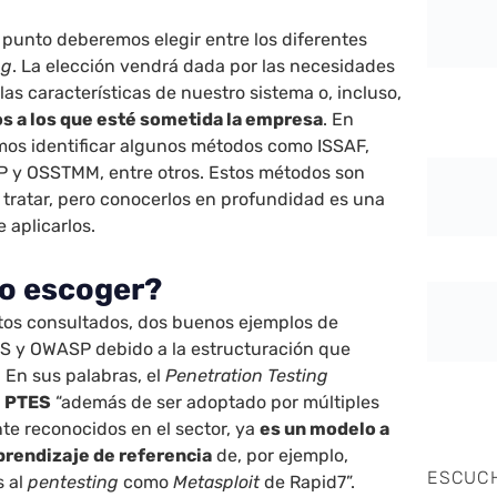
 punto deberemos elegir entre los diferentes
ng
. La elección vendrá dada por las necesidades
s características de nuestro sistema o, incluso,
s a los que esté sometida la empresa
. En
mos identificar algunos métodos como ISSAF,
P y OSSTMM, entre otros. Estos métodos son
tratar, pero conocerlos en profundidad es una
 aplicarlos.
o escoger?
os consultados, dos buenos ejemplos de
S y OWASP debido a la estructuración que
 En sus palabras, el
Penetration Testing
o
PTES
“además de ser adoptado por múltiples
te reconocidos en el sector, ya
es un modelo a
aprendizaje de referencia
de, por ejemplo,
ESCUC
s al
pentesting
como
Metasploit
de Rapid7”.