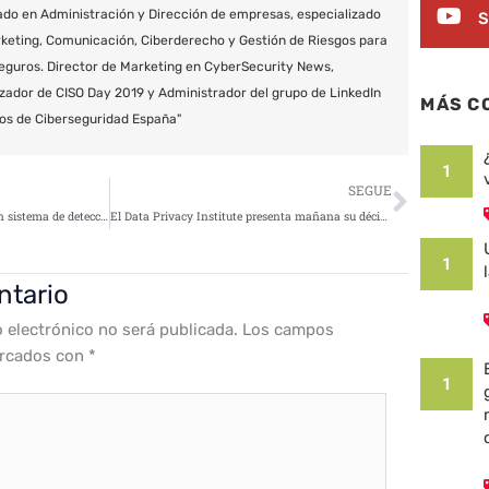
do en Administración y Dirección de empresas, especializado
S
keting, Comunicación, Ciberderecho y Gestión de Riesgos para
eguros. Director de Marketing en CyberSecurity News,
zador de CISO Day 2019 y Administrador del grupo de LinkedIn
MÁS C
os de Ciberseguridad España"
1
Siguie
SEGUE
Fortinet lanza FortigGuard AI, un sistema de detección de amenazas basado en inteligencia artificial
El Data Privacy Institute presenta mañana su décimo Foro de la Privacidad
1
ntario
o electrónico no será publicada.
Los campos
arcados con
*
1