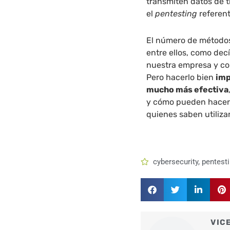
transmiten datos de ti
el
pentesting
referent
El número de método
entre ellos, como de
nuestra empresa y co
Pero hacerlo bien
imp
mucho más efectiva
y cómo pueden hacerl
quienes saben utilizar
cybersecurity
,
pentest
VIC