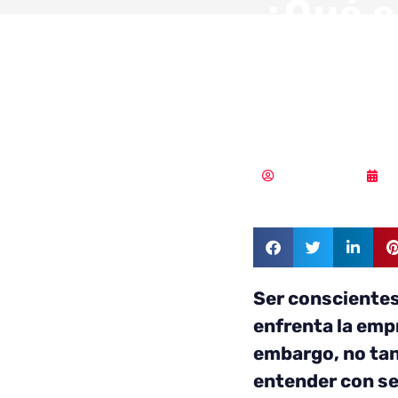
¿Qué e
Conoci
muy va
Vicente Ramírez
0
Ser conscientes 
enfrenta la empr
embargo, no ta
entender con se