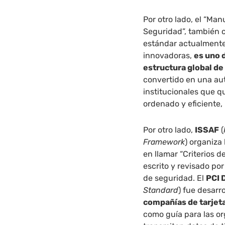
Por otro lado, el “Ma
Seguridad”, también
estándar actualment
innovadoras,
es uno 
estructura global d
convertido en una aut
institucionales que q
ordenado y eficiente,
Por otro lado,
ISSAF
(
Framework
) organiza
en llamar “Criterios d
escrito y revisado po
de seguridad. El
PCI
Standard
) fue desarr
compañías de tarjeta
como guía para las o