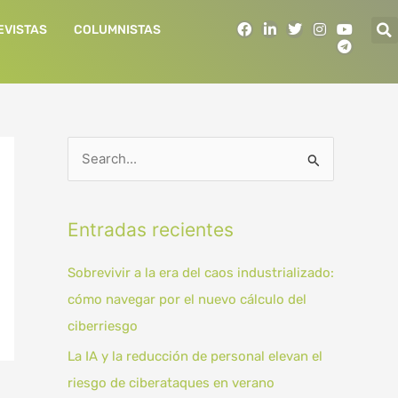
F
L
T
I
Y
T
EVISTAS
COLUMNISTAS
a
i
w
n
o
e
c
n
i
s
u
l
e
k
t
t
t
e
b
e
t
a
u
g
o
d
e
g
b
r
o
i
r
r
e
a
k
n
a
m
m
B
u
s
Entradas recientes
c
a
Sobrevivir a la era del caos industrializado:
r
cómo navegar por el nuevo cálculo del
p
ciberriesgo
o
La IA y la reducción de personal elevan el
r
riesgo de ciberataques en verano