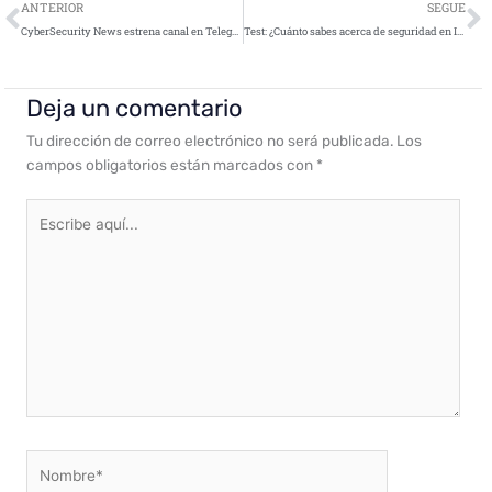
Ant
S
ANTERIOR
SEGUE
CyberSecurity News estrena canal en Telegram donde ofrecerá contenido exclusivo sobre ciberseguridad
Test: ¿Cuánto sabes acerca de seguridad en Internet?
Deja un comentario
Tu dirección de correo electrónico no será publicada.
Los
campos obligatorios están marcados con
*
Escribe
aquí...
Nombre*