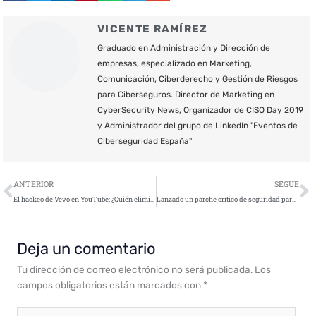
VICENTE RAMÍREZ
Graduado en Administración y Dirección de
empresas, especializado en Marketing,
Comunicación, Ciberderecho y Gestión de Riesgos
para Ciberseguros. Director de Marketing en
CyberSecurity News, Organizador de CISO Day 2019
y Administrador del grupo de LinkedIn "Eventos de
Ciberseguridad España"
Ant
S
ANTERIOR
SEGUE
El hackeo de Vevo en YouTube: ¿Quién eliminó el vídeo de Luís Fonsi?
Lanzado un parche crítico de seguridad para Microsoft Malware Protection Engine
Deja un comentario
Tu dirección de correo electrónico no será publicada.
Los
campos obligatorios están marcados con
*
Escribe