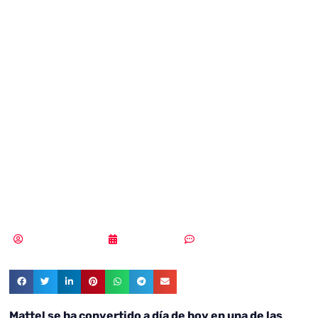
muñeca
inteligente que
vulnera la
privacidad de los
niños?
Vicente Ramírez
12/04/2018
Sin comentarios
Mattel se ha convertido a día de hoy en una de las