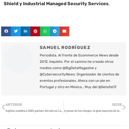
Shield y Industrial Managed Security Services
.
SAMUEL RODRÍGUEZ
Periodista. Al frente de Ecommerce News desde
2012. Inquieto. Por el camino he creado otros
medios como @BigDataMagazine y
@CybersecurityNews. Organizador de cientos de
eventos profesionales. Ahora con un pie en
Portugal y otro en México… Muy del @GetafeCF
Ant
S
ANTERIOR
SEGUE
Sophos nombra a GMS partner del año en Latinoamérica
A pesar de los riesgos, la gran mayoría de las parejas comparten dispositivos e incluso alguna cuenta online