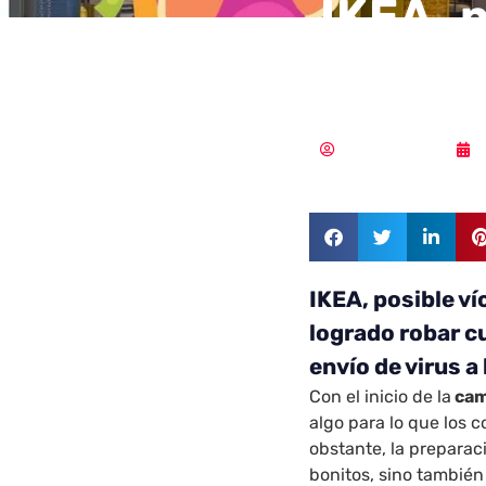
IKEA, 
cibera
Samuel Rodríguez
IKEA, posible v
logrado robar c
envío de virus a
Con el inicio de la
cam
algo para lo que los 
obstante, la preparac
bonitos, sino también