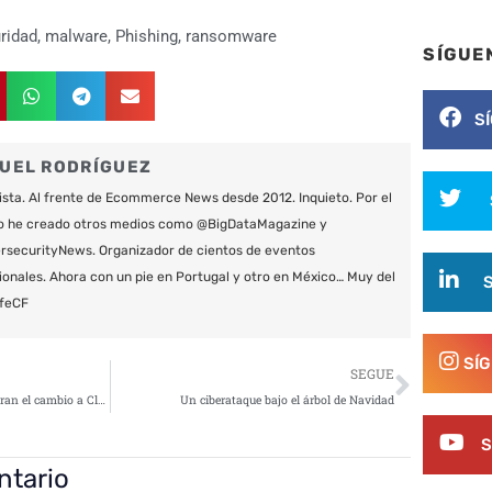
ridad
,
malware
,
Phishing
,
ransomware
SÍGUE
S
UEL RODRÍGUEZ
ista. Al frente de Ecommerce News desde 2012. Inquieto. Por el
o he creado otros medios como @BigDataMagazine y
securityNews. Organizador de cientos de eventos
ionales. Ahora con un pie en Portugal y otro en México… Muy del
feCF
Siguie
SÍ
SEGUE
Crecen las empresas que consideran el cambio a Cloud Security un ahorro
Un ciberataque bajo el árbol de Navidad
S
ntario