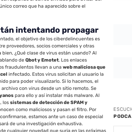
 único correo que ha aparecido sobre el
stán intentando propagar
ado, el objetivo de los ciberdelincuentes es
re proveedores, socios comerciales y otras
 bien, ¿Qué clase de virus están usando? Al
hablando de
Qbot y Emotet
. Los enlaces
eos fraudulentos llevan a una
web maliciosa que
xcel
infectado. Estos virus solicitan al usuario la
ido para poder visualizarlo. Si lo hacemos, el
archivo con virus desde un sitio remoto. Se
oyanos
para ello y así instalar más malware. Al
, los
sistemas de detección de SPAM y
ESCUC
nocen como maliciosos y pasan el filtro. Por
PODCA
 confirmarse, estamos ante un caso de especial
sará de una investigación exhaustiva.
de cualquier novedad que surja en las próximas