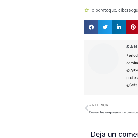
ciberataque
,
cibersegu
SAM
Period
camin
@Cyber
profes
@Geta
Ant
ANTERIOR
Deja un come