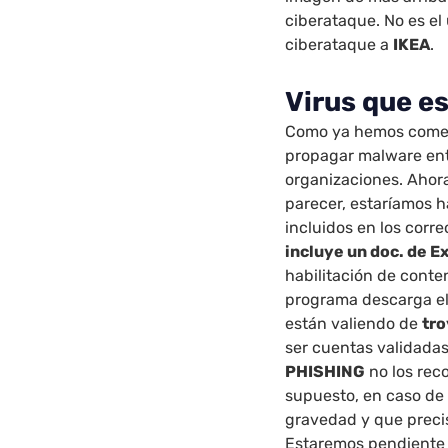
ciberataque. No es el
ciberataque a
IKEA
.
Virus que e
Como ya hemos coment
propagar malware ent
organizaciones. Ahora
parecer, estaríamos 
incluidos en los corr
incluye un doc. de E
habilitación de conten
programa descarga el 
están valiendo de
tr
ser cuentas validadas
PHISHING
no los reco
supuesto, en caso de
gravedad y que preci
Estaremos pendiente 