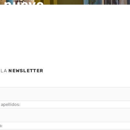
n nuevo
 LA
NEWSLETTER
apellidos:
a: