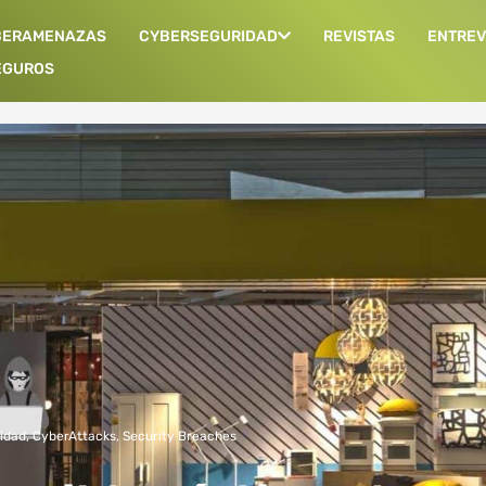
BERAMENAZAS
CYBERSEGURIDAD
REVISTAS
ENTREV
EGUROS
idad
,
CyberAttacks
,
Security Breaches