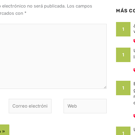
o electrónico no será publicada.
Los campos
MÁS C
arcados con
*
1
1
1
Correo
Web
electrónico*
1