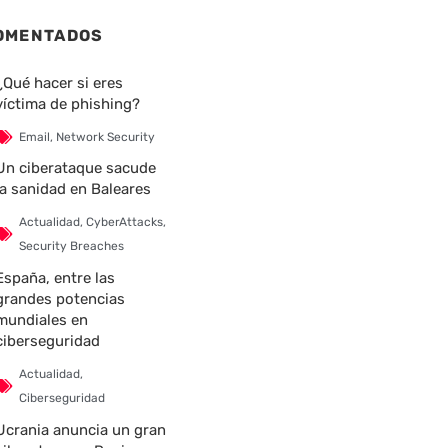
OMENTADOS
¿Qué hacer si eres
víctima de phishing?
Email
,
Network Security
Un ciberataque sacude
la sanidad en Baleares
Actualidad
,
CyberAttacks
,
Security Breaches
España, entre las
grandes potencias
mundiales en
ciberseguridad
Actualidad
,
Ciberseguridad
Ucrania anuncia un gran