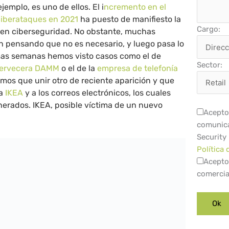
ejemplo, es uno de ellos. El i
ncremento en el
iberataques en 2021
ha puesto de manifiesto la
Cargo:
r en ciberseguridad. No obstante, muchas
 pensando que no es necesario, y luego pasa lo
imas semanas hemos visto casos como el de
Sector:
ervecera DAMM
o el de la
empresa de telefonía
emos que unir otro de reciente aparición y que
sa
IKEA
y a los correos electrónicos, los cuales
nerados. IKEA, posible víctima de un nuevo
Acepto 
comunica
Security
Política 
Acepto
comercia