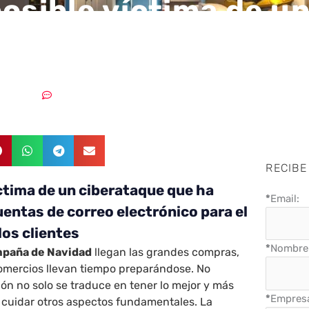
posible víctima de u
taque
30/11/2021
Un comentario
RECIBE
íctima de un ciberataque que ha
*
Email:
uentas de correo electrónico para el
 los clientes
*
Nombre 
paña de Navidad
llegan las grandes compras,
comercios llevan tiempo preparándose. No
ión no solo se traduce en tener lo mejor y más
*
Empres
 cuidar otros aspectos fundamentales. La