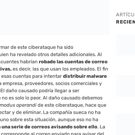
ARTÍC
RECIE
rmar de este ciberataque ha sido
en ha revelado otros detalles adicionales. Al
incuentes habrían
robado las cuentas de correo
ivas,
es decir, las que usan los empleados. El fin
r esas cuentas para intentar
distribuir malware
 la empresa, proveedores, socios comerciales y
 El daño causado podría llegar a ser
to no es solo lo peor. Al daño causado debemos
modus operandi
de este ciberataque, hace que
tectar y de eliminar. La compañía sueca no ha
uno sobre esta situación, aunque eso no ha
n una serie de correos avisando sobre ello
. La
corresponde al correo enviado para avisar del