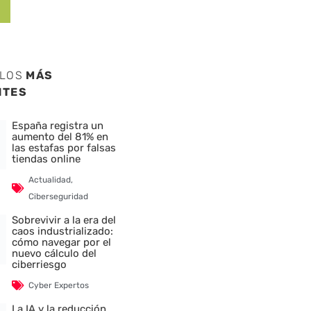
ULOS
MÁS
NTES
España registra un
aumento del 81% en
las estafas por falsas
tiendas online
Actualidad
,
Ciberseguridad
Sobrevivir a la era del
caos industrializado:
cómo navegar por el
nuevo cálculo del
ciberriesgo
Cyber Expertos
La IA y la reducción