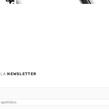
idad
ación
 LA
NEWSLETTER
apellidos: