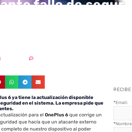
ante fallo de segur
ecesaria la actualiz
Plus 6
20/06/2018
Sin comentarios
RECIBE
lus 6 ya tiene la actualización disponible
*
Email:
 seguridad en el sistema. La empresa pide que
antes.
actualización para el
OnePlus 6
que corrige un
seguridad que hacía que un atacante externo
*
Nombre 
 completo de nuestro dispositivo al poder