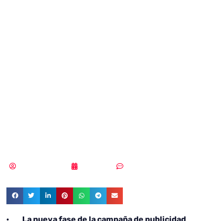
nuevo los canales
del servicio 017 a
ciudadanos,
menores y
empresas
Samuel Rodríguez
05/10/2021
Un comentario
· La nueva fase de la campaña de publicidad