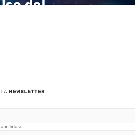
lso del
jer en
idad
 LA
NEWSLETTER
apellidos: