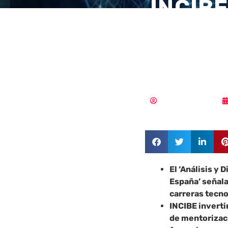
INCIBE
perfil 
el sec
Samuel Rodríguez
El ‘Análisis y
España’ señal
carreras tecno
INCIBE inverti
de mentorizaci