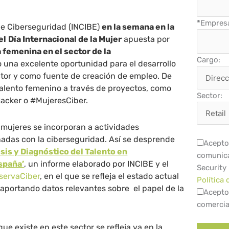
*
Empres
 de Ciberseguridad (INCIBE)
en la semana en la
el
Día Internacional de la Mujer
apuesta por
 femenina en el sector de la
Cargo:
una excelente oportunidad para el desarrollo
ector y como fuente de creación de empleo. De
talento femenino a través de proyectos, como
Sector:
acker o #MujeresCiber.
 mujeres se incorporan a actividades
nadas con la ciberseguridad. Así se desprende
Acepto 
isis y Diagnóstico del Talento en
comunica
spaña’
, un informe elaborado por INCIBE y el
Security
servaCiber
, en el que se refleja el estado actual
Política 
, aportando datos relevantes sobre el papel de la
Acepto
comercia
ue existe en este sector se refleja ya en la