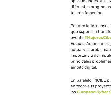
oportunidades. Así, I
diferentes programas
talento femenino.
Por otro lado, consoli
que supone la transfo
evento
#MujeresCib
Estados Americanos (O
actual y la problemáti
importancia de impulsa
principales problemas
ámbito digital.
En paralelo, INCIBE p
en todos sus proyect
los
European Cyber S