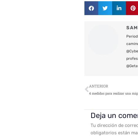
SAM
Period
camin
@Cyber
profes
@Geta
Ant
ANTERIOR
Deja un come
Tu dirección de corre
obligatorios están m