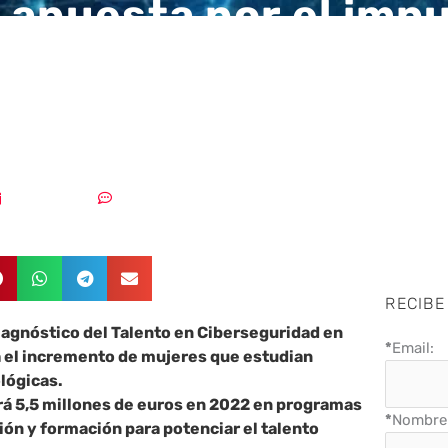
 apuesta por el impu
profesional de la mu
tor de la cibersegur
10/03/2022
3 comentarios
RECIBE
 Diagnóstico del Talento en Ciberseguridad en
*
Email:
a el incremento de mujeres que estudian
lógicas.
rá 5,5 millones de euros en 2022 en programas
*
Nombre 
ón y formación para potenciar el talento