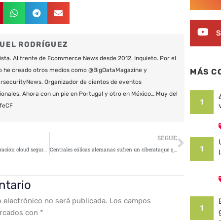
S
UEL RODRÍGUEZ
ista. Al frente de Ecommerce News desde 2012. Inquieto. Por el
o he creado otros medios como @BigDataMagazine y
MÁS C
securityNews. Organizador de cientos de eventos
ionales. Ahora con un pie en Portugal y otro en México… Muy del
1
feCF
Siguie
SEGUE
1
4 medidas para realizar una migración cloud segura y mantener una empresa protegida y actualizada
Centrales eólicas alemanas sufren un ciberataque que desactiva sus servicios
ntario
o electrónico no será publicada.
Los campos
1
arcados con
*