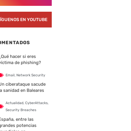
ÍGUENOS EN YOUTUBE
OMENTADOS
¿Qué hacer si eres
víctima de phishing?
Email
,
Network Security
nte
Un ciberataque sacude
la sanidad en Baleares
Actualidad
,
CyberAttacks
,
Security Breaches
España, entre las
grandes potencias