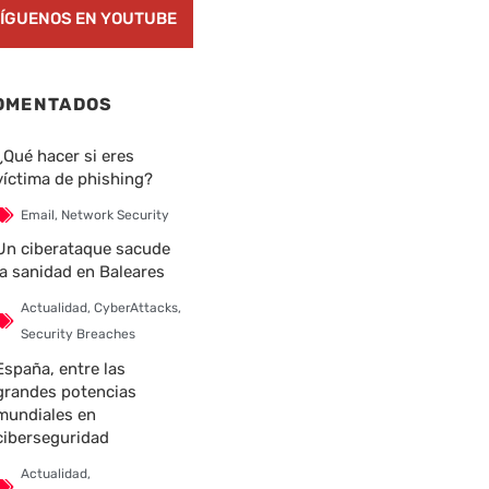
ÍGUENOS EN YOUTUBE
OMENTADOS
¿Qué hacer si eres
víctima de phishing?
Email
,
Network Security
Un ciberataque sacude
la sanidad en Baleares
Actualidad
,
CyberAttacks
,
Security Breaches
España, entre las
grandes potencias
mundiales en
ciberseguridad
Actualidad
,