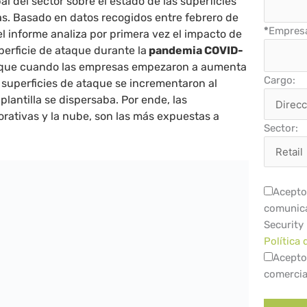
al del sector sobre el estado de las superficies
s. Basado en datos recogidos entre febrero de
*
Empres
el informe analiza por primera vez el impacto de
uperficie de ataque durante la
pandemia COVID-
 que cuando las empresas empezaron a aumenta
Cargo:
s superficies de ataque se incrementaron al
lantilla se dispersaba. Por ende, las
orativas y la nube, son las más expuestas a
Sector:
Acepto 
comunica
Security
Política 
Acepto
comercia