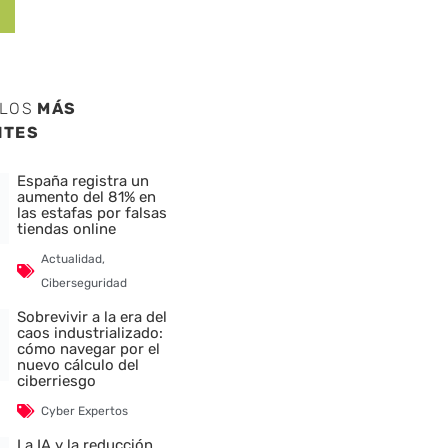
ULOS
MÁS
NTES
España registra un
aumento del 81% en
las estafas por falsas
tiendas online
Actualidad
,
Ciberseguridad
Sobrevivir a la era del
caos industrializado:
cómo navegar por el
nuevo cálculo del
ciberriesgo
Cyber Expertos
La IA y la reducción