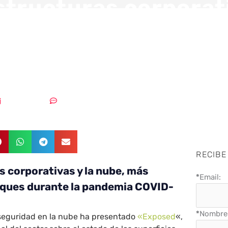
structuras corporat
e, más expuestas a
s según Zscale
28/06/2021
Un comentario
RECIBE
s corporativas y la nube, más
*
Email:
ques durante la
pandemia COVID-
*
Nombre 
n seguridad en la nube ha presentado
«Exposed
«,