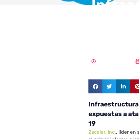
Infrae
la nub
ataque
Samuel Rodríguez
Infraestructura
expuestas a ata
19
Zscaler, Inc.
, líder e