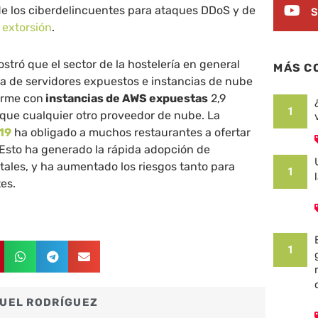
de los ciberdelincuentes para ataques DDoS y de
S
 extorsión
.
stró que el sector de la hostelería en general
MÁS C
ta de servidores expuestos e instancias de nube
orme con
instancias de AWS expuestas
2,9
1
ue cualquier otro proveedor de nube. La
19
ha obligado a muchos restaurantes a ofertar
 Esto ha generado la rápida adopción de
tales, y ha aumentado los riesgos tanto para
1
es.
1
UEL RODRÍGUEZ