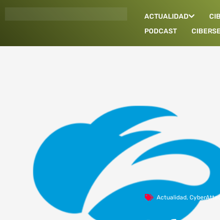
Ir
ACTUALIDAD
CI
al
contenido
PODCAST
CIBERS
Actualidad
,
CyberAtta