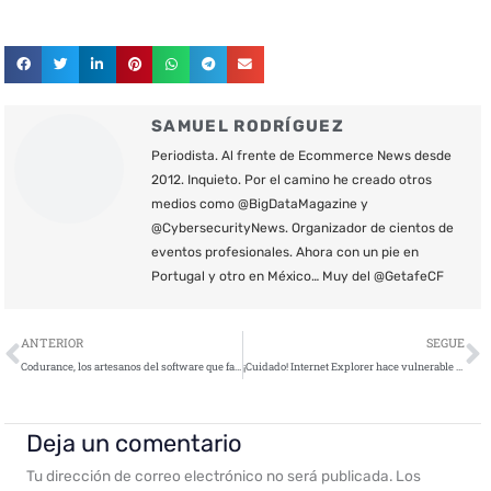
SAMUEL RODRÍGUEZ
Periodista. Al frente de Ecommerce News desde
2012. Inquieto. Por el camino he creado otros
medios como @BigDataMagazine y
@CybersecurityNews. Organizador de cientos de
eventos profesionales. Ahora con un pie en
Portugal y otro en México… Muy del @GetafeCF
Ant
S
ANTERIOR
SEGUE
Codurance, los artesanos del software que facturaron 6 millones de euros en 2018
¡Cuidado! Internet Explorer hace vulnerable tu PC
Deja un comentario
Tu dirección de correo electrónico no será publicada.
Los