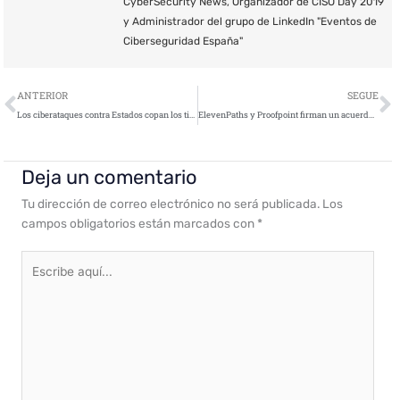
CyberSecurity News, Organizador de CISO Day 2019
y Administrador del grupo de LinkedIn "Eventos de
Ciberseguridad España"
Ant
S
ANTERIOR
SEGUE
Los ciberataques contra Estados copan los titulares, pero los hackers “corrientes” son los más preocupantes
ElevenPaths y Proofpoint firman un acuerdo para complementar la oferta de protección e-mail de Telefónica
Deja un comentario
Tu dirección de correo electrónico no será publicada.
Los
campos obligatorios están marcados con
*
Escribe
aquí...