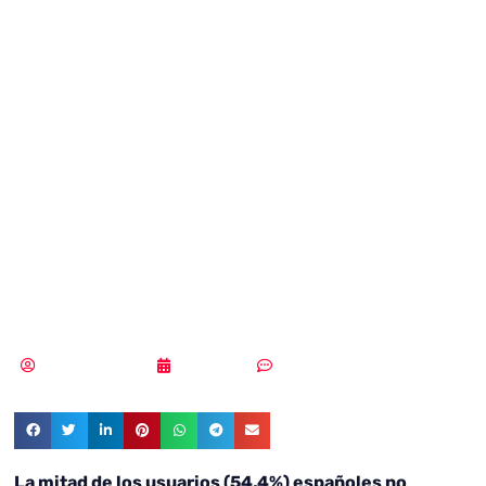
usuarios
españoles no
protegen sus
móviles con
contraseña
Samuel Rodríguez
30/07/2018
Sin comentarios
La mitad de los usuarios (54,4%) españoles no