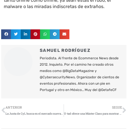
tanto online como offline, ya sean éstas el robo, el
malware o las miradas indiscretas de extraños.
SAMUEL RODRÍGUEZ
Periodista. Al frente de Ecommerce News desde
2012. Inquieto. Por el camino he creado otros
medios como @BigDataMagazine y
@CybersecurityNews. Organizador de cientos de
eventos profesionales. Ahora con un pie en
Portugal y otro en México… Muy del @GetafeCF
Ant
S
ANTERIOR
SEGUE
La Junta de CyL busca en el mercado nuevas soluciones tecnológicas en ciberseguridad
U-tad ofrece una Máster Class para mostrar cómo se realiza un análisis forense en móviles Android