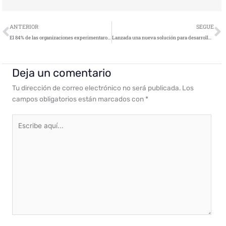
Ant
S
ANTERIOR
SEGUE
El 84% de las organizaciones experimentaron amenazas de tipo phishing y ransomware en los últimos 12 meses
Lanzada una nueva solución para desarrollar cualquier proceso onboarding digital en horas
Deja un comentario
Tu dirección de correo electrónico no será publicada.
Los
campos obligatorios están marcados con
*
Escribe
aquí...