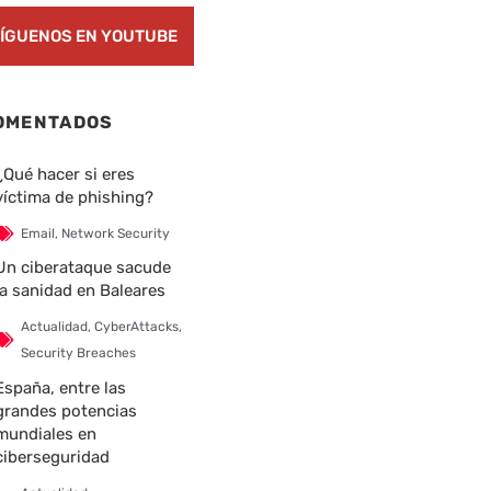
ÍGUENOS EN YOUTUBE
OMENTADOS
¿Qué hacer si eres
víctima de phishing?
Email
,
Network Security
Un ciberataque sacude
la sanidad en Baleares
Actualidad
,
CyberAttacks
,
Security Breaches
España, entre las
grandes potencias
mundiales en
ciberseguridad