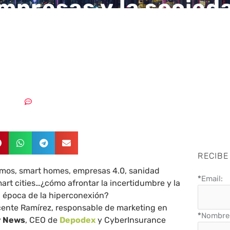
mpresas y la socied
l, deberán de vacu
 la ciberdelincuenci
1/2019
Sin comentarios
RECIBE
mos, smart homes, empresas 4.0, sanidad
*
Email:
rt cities…¿cómo afrontar la incertidumbre y la
a época de la hiperconexión?
ente Ramírez, responsable de marketing en
*
Nombre 
y News
, CEO de
Depodex
y CyberInsurance