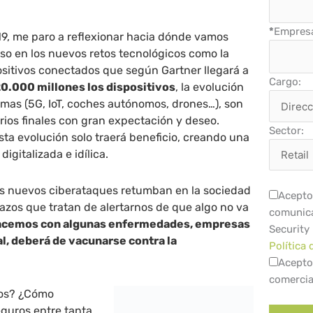
*
Empres
19, me paro a reflexionar hacia dónde vamos
so en los nuevos retos tecnológicos como la
ositivos conectados que según Gartner llegará a
Cargo:
20.000 millones los dispositivos
, la evolución
mas (5G, IoT, coches autónomos, drones…), son
rios finales con gran expectación y deseo.
Sector:
ta evolución solo traerá beneficio, creando una
igitalizada e idílica.
los nuevos ciberataques retumban en la sociedad
Acepto 
zos que tratan de alertarnos de que algo no va
comunica
hacemos con algunas enfermedades, empresas
Security
l, deberá de vacunarse contra la
Política 
Acepto
comercia
mos? ¿Cómo
guros entre tanta