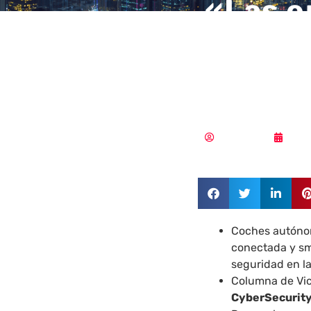
«Las e
genera
contra
Redacción
12/1
Coches autóno
conectada y sma
seguridad en l
Columna de Vic
CyberSecurit