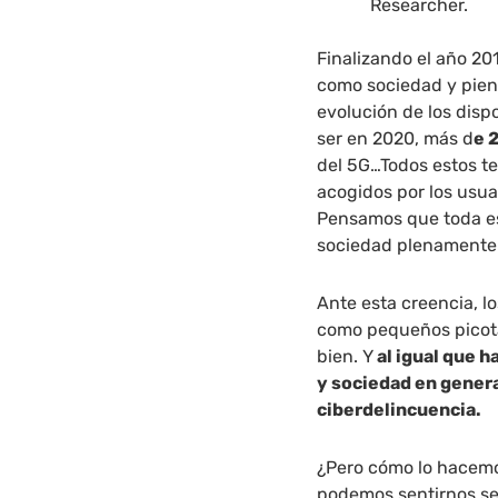
Researcher.
Finalizando el año 20
como sociedad y pien
evolución de los disp
ser en 2020, más d
e 
del 5G…Todos estos te
acogidos por los usua
Pensamos que toda es
sociedad plenamente d
Ante esta creencia, 
como pequeños picota
bien. Y
al igual que 
y sociedad en genera
ciberdelincuencia.
¿Pero cómo lo hace
podemos sentirnos se