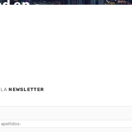
ad en
narse
a»
 LA
NEWSLETTER
apellidos: