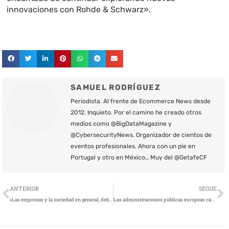
innovaciones con Rohde & Schwarz».
SAMUEL RODRÍGUEZ
Periodista. Al frente de Ecommerce News desde
2012. Inquieto. Por el camino he creado otros
medios como @BigDataMagazine y
@CybersecurityNews. Organizador de cientos de
eventos profesionales. Ahora con un pie en
Portugal y otro en México… Muy del @GetafeCF
Ant
S
ANTERIOR
SEGUE
«Las empresas y la sociedad en general, deberán de vacunarse contra la ciberdelincuencia»
Las administraciones públicas europeas capacitan a más ciudadanos a través de unos servicios públicos digitales de confianza