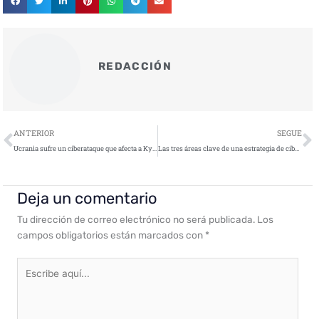
REDACCIÓN
Ant
S
ANTERIOR
SEGUE
Ucrania sufre un ciberataque que afecta a Kyivstar y otras empresas
Las tres áreas clave de una estrategia de ciberseguridad de exitosa
Deja un comentario
Tu dirección de correo electrónico no será publicada.
Los
campos obligatorios están marcados con
*
Escribe
aquí...