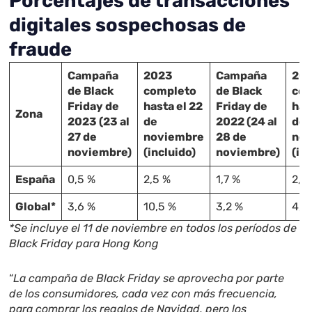
Porcentajes de transacciones
digitales sospechosas de
fraude
Campaña
2023
Campaña
20
de Black
completo
de Black
com
Friday de
hasta el 22
Friday de
has
Zona
2023 (23 al
de
2022 (24 al
de
27 de
noviembre
28 de
no
noviembre)
(incluido)
noviembre)
(in
España
0,5 %
2,5 %
1,7 %
2,1 
Global*
3,6 %
10,5 %
3,2 %
4,9
*Se incluye el 11 de noviembre en todos los períodos de
Black Friday para Hong Kong
“
La campaña de Black Friday se aprovecha por parte
de los consumidores, cada vez con más frecuencia,
para comprar los regalos de Navidad, pero los