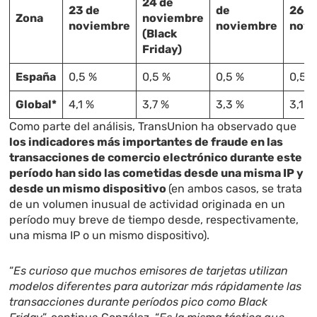
24 de
23 de
de
26 d
Zona
noviembre
noviembre
noviembre
novi
(Black
Friday)
España
0,5 %
0,5 %
0,5 %
0,5 
Global*
4,1 %
3,7 %
3,3 %
3,1 %
Como parte del análisis, TransUnion ha observado que
los indicadores más importantes de fraude en las
transacciones de comercio electrónico durante este
período han sido las cometidas desde una misma IP y
desde un mismo dispositivo
(en ambos casos, se trata
de un volumen inusual de actividad originada en un
período muy breve de tiempo desde, respectivamente,
una misma IP o un mismo dispositivo).
“
Es curioso que muchos emisores de tarjetas utilizan
modelos diferentes para autorizar más rápidamente las
transacciones durante períodos pico como Black