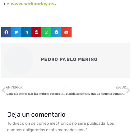
en
www.sedianday.es
.
PEDRO PABLO MERINO
Ant
S
ANTERIOR
SEGUE
«Cada día somos más las mujeres que nos interesamos por la Ciberseguridad»
Madrid acoge el evento La Neurona Summits para dar respuestas a la transformación empresarial
Deja un comentario
Tu dirección de correo electrónico no será publicada.
Los
campos obligatorios están marcados con
*