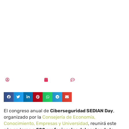
llega Sedian Day,
el mayor evento
andaluz sobre
Ciberseguridad
Pedro Pablo Merino
23/09/2019
Sin comentarios
El congreso anual de
Ciberseguridad SEDIAN Day
,
organizado por la
Consejería de Economía,
Conocimiento, Empresas y Universidad
, reunirá este