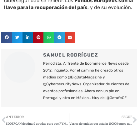
ciberseguridad se refiere. Los
Fondos Europeos son la
llave para la recuperación del país
, y de su evolución.
SAMUEL RODRÍGUEZ
Periodista. Al frente de Ecommerce News desde
2012. Inquieto. Por el camino he creado otros
medios como @BigDataMagazine y
@CybersecurityNews. Organizador de cientos de
eventos profesionales. Ahora con un pie en
Portugal y otro en México… Muy del @GetafeCF
Ant
S
ANTERIOR
SEGUE
SODERCAN destinará ayudas para que PYMES y autónomos mejoren su ciberseguridad
Varios detenidos por estafar 100000 euros mediante el Fraude al CEO