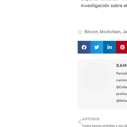
investigación sobre el
Bitcoin
,
blockchain
,
J
SAM
Period
camin
@Cyber
profes
@Geta
Ant
ANTERIOR