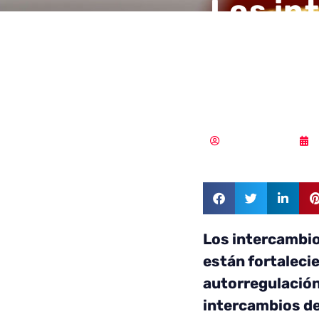
Los in
japone
regula
Samuel Rodríguez
Los intercambi
están fortaleci
autorregulación 
intercambios de