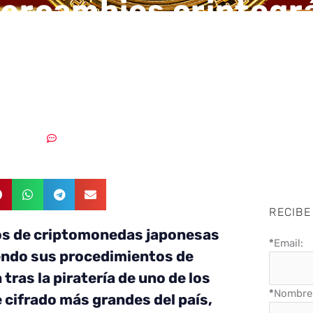
tercambios criptogr
ses refuerzan la
ción propia
06/02/2018
Sin comentarios
RECIBE
os de criptomonedas japonesas
*
Email:
endo sus procedimientos de
tras la piratería de uno de los
*
Nombre 
 cifrado más grandes del país,