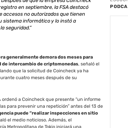
). Después de que la empresa Coincheck
PODCA
l registro en septiembre, la FSA destacó
de accesos no autorizados que tienen
u sistema informático y lo instó a
 la seguridad.”
iera generalmente demora dos meses para
ud de intercambio de criptomonedas
, señaló el
lando que la solicitud de Coincheck ya ha
 durante cuatro meses después de su
A ordenó a Coincheck que presente “un informe
as para prevenir una repetición” antes del 13 de
gencia puede “realizar inspecciones en sitio
ñaló el medio noticioso. Además, el
ía Metropolitana de Tokio iniciará una