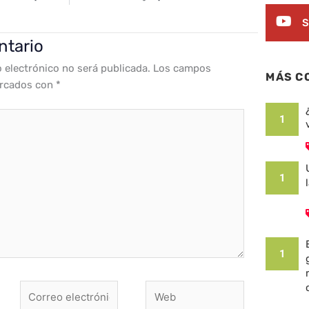
S
ntario
o electrónico no será publicada.
Los campos
MÁS C
arcados con
*
1
1
1
Correo
Web
electrónico*