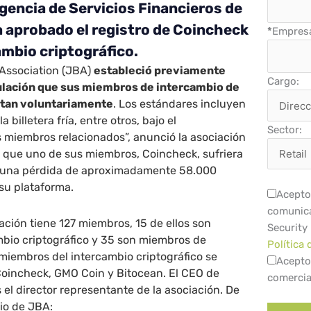
gencia de Servicios Financieros de
 aprobado el registro de Coincheck
*
Empres
mbio criptográfico.
Association (JBA)
estableció previamente
Cargo:
lación que sus miembros de intercambio de
tan voluntariamente
. Los estándares incluyen
 billetera fría, entre otros, bajo el
Sector:
 miembros relacionados”, anunció la asociación
 que uno de sus miembros, Coincheck, sufriera
 una pérdida de aproximadamente 58.000
su plataforma.
Acepto 
comunica
ación tiene 127 miembros, 15 de ellos son
Security
bio criptográfico y 35 son miembros de
Política 
 miembros del intercambio criptográfico se
Acepto
Coincheck, GMO Coin y Bitocean. El CEO de
comercia
s el director representante de la asociación. De
io de JBA: