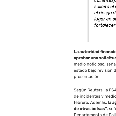
calientes
solicitó e
el riesgo 
lugar en s
fortalecer
La autoridad financ
aprobar una solicit
medio noticioso, seña
estado bajo revisión
presentación.
Según Reuters, la FS
de incidentes y medid
febrero. Además,
la a
de otras bolsas”
, se
Departamento de Polic