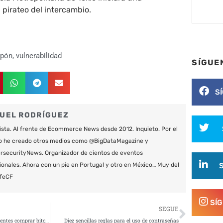
 pirateo del intercambio.
apón
,
vulnerabilidad
SÍGUE
S
UEL RODRÍGUEZ
ista. Al frente de Ecommerce News desde 2012. Inquieto. Por el
o he creado otros medios como @BigDataMagazine y
securityNews. Organizador de cientos de eventos
ionales. Ahora con un pie en Portugal y otro en México… Muy del
feCF
SÍ
Siguie
SEGUE
Varios bancos prohíben a sus clientes comprar bitcoin en sus tarjetas de crédito
Diez sencillas reglas para el uso de contraseñas