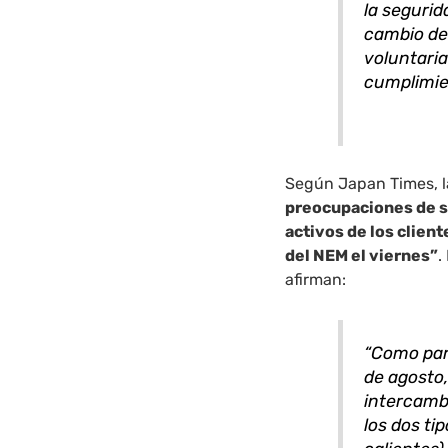
la segurid
cambio de
voluntari
cumplimie
Según Japan Times, l
preocupaciones de s
activos de los clien
del NEM el viernes”
.
afirman:
“Como part
de agosto,
intercamb
los dos ti