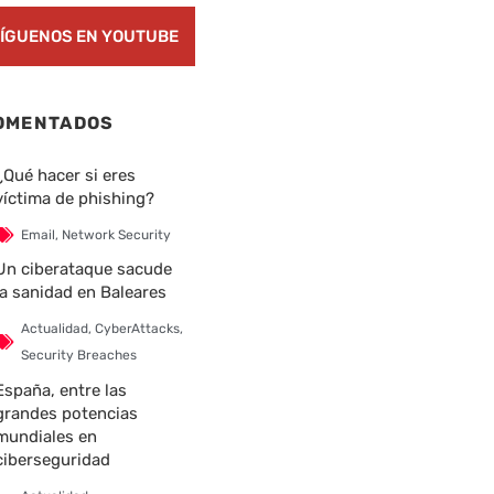
ÍGUENOS EN YOUTUBE
OMENTADOS
¿Qué hacer si eres
víctima de phishing?
Email
,
Network Security
Un ciberataque sacude
la sanidad en Baleares
Actualidad
,
CyberAttacks
,
Security Breaches
España, entre las
grandes potencias
mundiales en
ciberseguridad