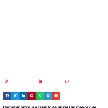
prohíben a sus
clientes comprar
bitcoin en sus
tarjetas de
crédito
Samuel Rodríguez
05/02/2018
Sin comentarios
Comprar bitcoin a crédito es un riesgo mayor que