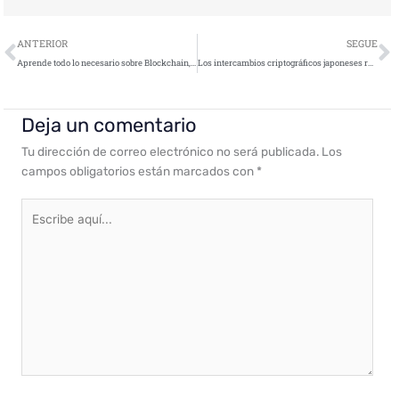
Ant
S
ANTERIOR
SEGUE
Aprende todo lo necesario sobre Blockchain, el pilar de los Bitcoins
Los intercambios criptográficos japoneses refuerzan la regulación propia
Deja un comentario
Tu dirección de correo electrónico no será publicada.
Los
campos obligatorios están marcados con
*
Escribe
aquí...