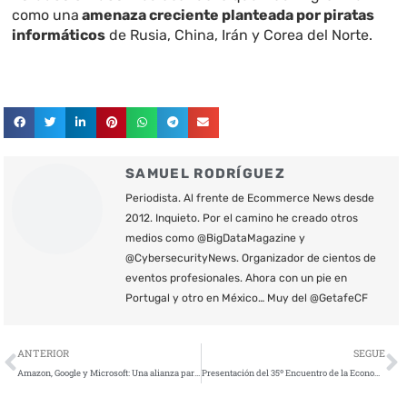
como una
amenaza creciente planteada por piratas
informáticos
de Rusia, China, Irán y Corea del Norte.
SAMUEL RODRÍGUEZ
Periodista. Al frente de Ecommerce News desde
2012. Inquieto. Por el camino he creado otros
medios como @BigDataMagazine y
@CybersecurityNews. Organizador de cientos de
eventos profesionales. Ahora con un pie en
Portugal y otro en México… Muy del @GetafeCF
Ant
S
ANTERIOR
SEGUE
Amazon, Google y Microsoft: Una alianza para frenar los ciberataques
Presentación del 35º Encuentro de la Economía Digital y las Telecomunicaciones