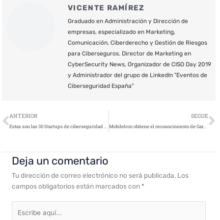
VICENTE RAMÍREZ
Graduado en Administración y Dirección de
empresas, especializado en Marketing,
Comunicación, Ciberderecho y Gestión de Riesgos
para Ciberseguros. Director de Marketing en
CyberSecurity News, Organizador de CISO Day 2019
y Administrador del grupo de LinkedIn "Eventos de
Ciberseguridad España"
Ant
S
ANTERIOR
SEGUE
Estas son las 30 Startups de ciberseguridad seleccionadas por INCIBE para participar en CiberEmprende 2019 (Parte I)
MobileIron obtiene el reconocimiento de Gartner por sus “Capacidades Críticas para las Herramientas de Administración Unificada de Puntos de Conexión”
Deja un comentario
Tu dirección de correo electrónico no será publicada.
Los
campos obligatorios están marcados con
*
Escribe
aquí...