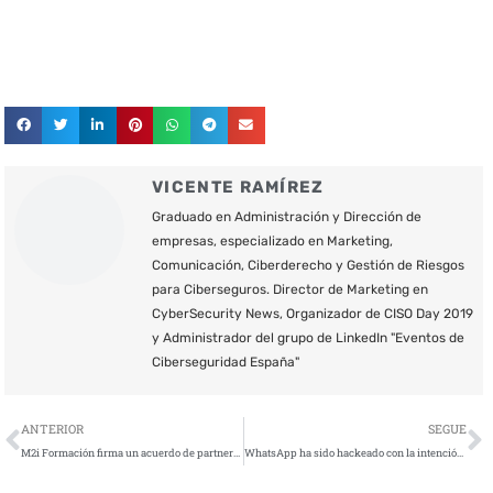
VICENTE RAMÍREZ
Graduado en Administración y Dirección de
empresas, especializado en Marketing,
Comunicación, Ciberderecho y Gestión de Riesgos
para Ciberseguros. Director de Marketing en
CyberSecurity News, Organizador de CISO Day 2019
y Administrador del grupo de LinkedIn "Eventos de
Ciberseguridad España"
Ant
S
ANTERIOR
SEGUE
M2i Formación firma un acuerdo de partnership con Grupo Talento
WhatsApp ha sido hackeado con la intención de espiar a sus usuarios