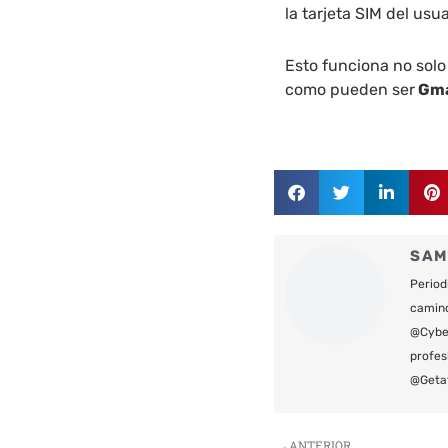
la tarjeta SIM del usu
Esto funciona no solo
como pueden ser
Gma
SAM
Period
camin
@Cyber
profes
@Geta
Ant
ANTERIOR