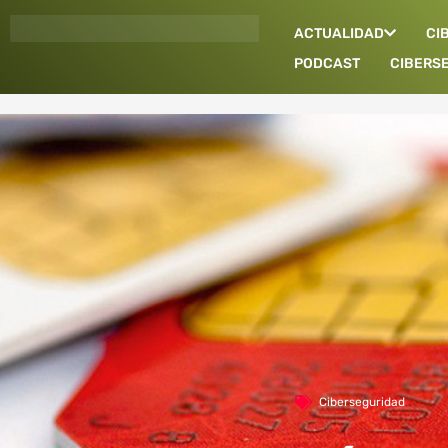
Ir
ACTUALIDAD
CI
al
contenido
PODCAST
CIBERS
Ciberseguridad