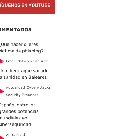
ÍGUENOS EN YOUTUBE
OMENTADOS
¿Qué hacer si eres
víctima de phishing?
Email
,
Network Security
Un ciberataque sacude
la sanidad en Baleares
Actualidad
,
CyberAttacks
,
Security Breaches
España, entre las
grandes potencias
mundiales en
ciberseguridad
Actualidad
,