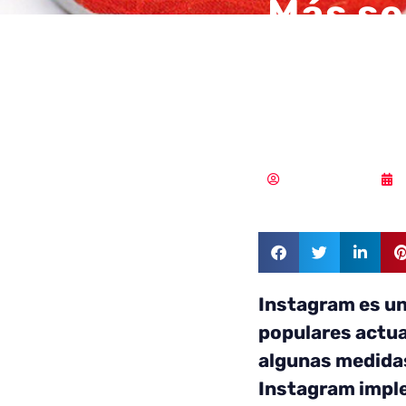
Más se
combat
SIM’
Samuel Rodríguez
Instagram es un
populares actu
algunas medidas
Instagram impl