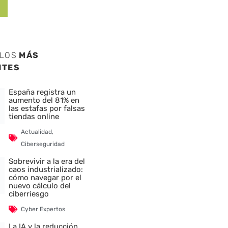
ULOS
MÁS
NTES
España registra un
aumento del 81% en
las estafas por falsas
tiendas online
Actualidad
,
Ciberseguridad
Sobrevivir a la era del
caos industrializado:
cómo navegar por el
nuevo cálculo del
ciberriesgo
Cyber Expertos
La IA y la reducción