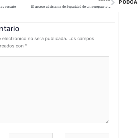
PODCA
hay rescate
El acceso al sistema de Seguridad de un aeropuerto hackeado y puesto a la venta por $10
ntario
o electrónico no será publicada.
Los campos
arcados con
*
Correo
Web