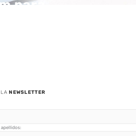
am para
os de
 LA
NEWSLETTER
apellidos: