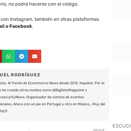
ario, no podrá hacerse con el código.
 con Instagram, también en otras plataformas
il o Facebook
.
UEL RODRÍGUEZ
ista. Al frente de Ecommerce News desde 2012. Inquieto. Por el
o he creado otros medios como @BigDataMagazine y
securityNews. Organizador de cientos de eventos
ionales. Ahora con un pie en Portugal y otro en México… Muy del
feCF
ESCUC
Siguie
SEGUE