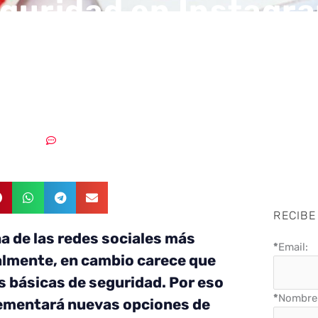
guridad en Instagr
ir a los ‘secuestrad
20/07/2018
Sin comentarios
RECIBE
a de las redes sociales más
*
Email:
almente, en cambio carece que
 básicas de seguridad. Por eso
*
Nombre 
ementará nuevas opciones de