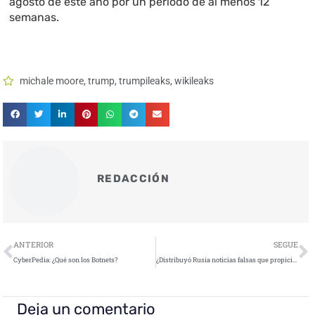
agosto de este año por un período de al menos 12
semanas.
michale moore
,
trump
,
trumpileaks
,
wikileaks
REDACCIÓN
Ant
S
ANTERIOR
SEGUE
CyberPedia: ¿Qué son los Botnets?
¿Distribuyó Rusia noticias falsas que propiciaron la crisis de Qatar?
Deja un comentario