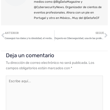
medios como @BigDataMagazine y
@CybersecurityNews. Organizador de cientos de
eventos profesionales. Ahora con un pie en
Portugal y otro en México… Muy del @GetafeCF
Ant
S
ANTERIOR
SEGUE
Conseguir tus datos y tu identidad, el verdadero coste de algunas herramientas online gratuitas
Experto en Ciberseguridad, una de las profesiones más demandadas en 2030
Deja un comentario
Tu dirección de correo electrónico no será publicada.
Los
campos obligatorios están marcados con
*
Escribe
aquí...