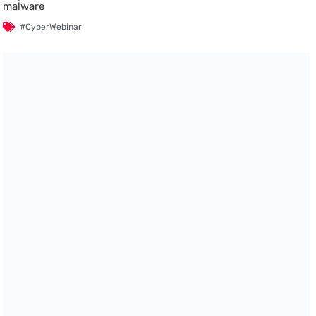
malware
#CyberWebinar