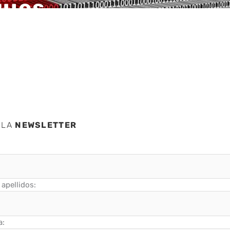
ques
e
 LA
NEWSLETTER
apellidos:
a: