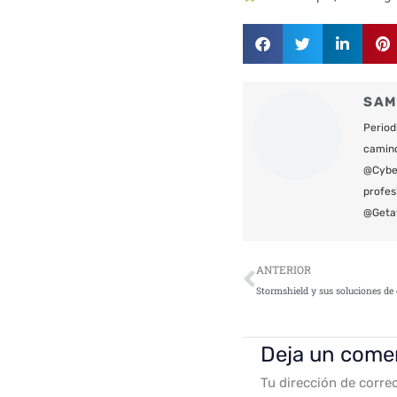
SAM
Period
camin
@Cyber
profes
@Geta
Ant
ANTERIOR
Deja un come
Tu dirección de corre