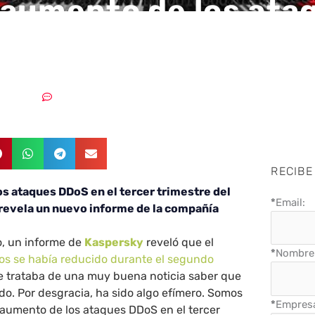
aumento de los ata
n el tercer trimestr
24/11/2021
2 comentarios
RECIBE
s ataques DDoS en el tercer trimestre del
*
Email:
revela un nuevo informe de la compañía
o, un informe de
Kaspersky
reveló que el
*
Nombre 
os se había reducido durante el segundo
se trataba de una muy buena noticia saber que
do. Por desgracia, ha sido algo efímero. Somos
*
Empres
 aumento de los ataques DDoS en el tercer