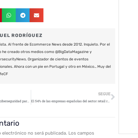
UEL RODRÍGUEZ
ista. Al frente de Ecommerce News desde 2012. Inquieto. Por el
o he creado otros medios como @BigDataMagazine y
securityNews. Organizador de cientos de eventos
ionales. Ahora con un pie en Portugal y otro en México… Muy del
feCF
Siguie
SEGUE
Stormshield y sus soluciones de ciberseguridad para infraestructuras TI y OT
El 54% de las empresas españolas del sector retail reconocen haber sufrido algún ciberataque
ntario
o electrónico no será publicada.
Los campos