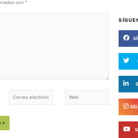
arcados con
*
SÍGUE
S
Correo
Web
electrónico*
SÍ
S