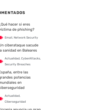
OMENTADOS
¿Qué hacer si eres
víctima de phishing?
Email
,
Network Security
Un ciberataque sacude
la sanidad en Baleares
Actualidad
,
CyberAttacks
,
Security Breaches
España, entre las
grandes potencias
mundiales en
ciberseguridad
Actualidad
,
Ciberseguridad
Ucrania anuncia un gran