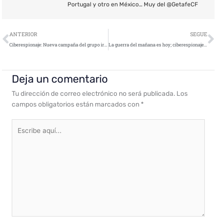
Portugal y otro en México… Muy del @GetafeCF
Ant
S
ANTERIOR
SEGUE
Ciberespionaje: Nueva campaña del grupo iraní TA456 contra empleados de defensa a través de Facebook
La guerra del mañana es hoy; ciberespionaje a escala mundial
Deja un comentario
Tu dirección de correo electrónico no será publicada.
Los
campos obligatorios están marcados con
*
Escribe
aquí...