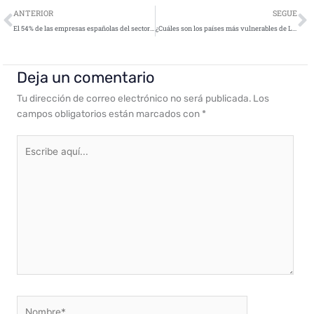
Ant
S
ANTERIOR
SEGUE
El 54% de las empresas españolas del sector retail reconocen haber sufrido algún ciberataque
¿Cuáles son los países más vulnerables de Latinoamérica ante el phishing?
Deja un comentario
Tu dirección de correo electrónico no será publicada.
Los
campos obligatorios están marcados con
*
Escribe
aquí...
Nombre*