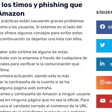
 los timos y phishing que
 Amazon
SÍGUE
 prácticas están causando graves problemas
omo a los usuarios. Si estamos en el lado del
S
s ofrece algunos consejos para evitar estos
 continuación os dejamos una lista con ellos.
aber sido víctima de alguna de estas
ícate con la empresa a través de cualquiera de
ciales para verificar si la comunicación que
ítima.
imera actuación, siendo esta la más
r la contraseña de la cuenta si se ha
SÍ
 alguna página web extraña.
u correo y contraseña de Amazon a ningún usuario
cas en ninguna página que no sea la oficial. Para
S
busca el candado cerrado al comienzo de la URL.
ítimo de la plataforma nunca te va a redirigir