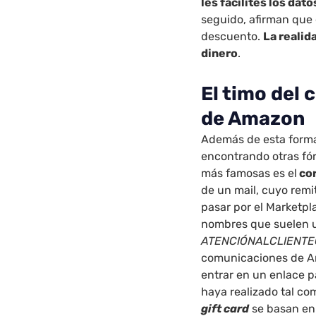
les facilites los dat
seguido, afirman que 
descuento.
La realid
dinero
.
El timo del 
de Amazon
Además de esta forma
encontrando otras fór
más famosas es el
cor
de un mail, cuyo remi
pasar por el Marketpl
nombres que suelen u
ATENCIÓNALCLIENT
comunicaciones de Ama
entrar en un enlace 
haya realizado tal co
gift card
se basan en