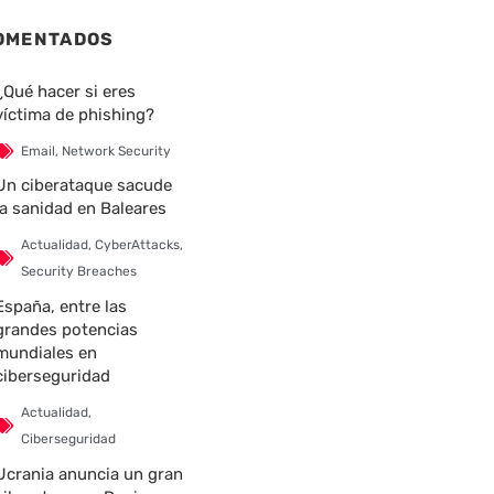
OMENTADOS
¿Qué hacer si eres
víctima de phishing?
Email
,
Network Security
Un ciberataque sacude
la sanidad en Baleares
Actualidad
,
CyberAttacks
,
Security Breaches
España, entre las
grandes potencias
mundiales en
ciberseguridad
Actualidad
,
Ciberseguridad
Ucrania anuncia un gran