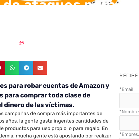
 de ataques para ro
as de Amazon
26/10/2021
3 comentarios
RECIBE
es para robar cuentas de Amazon y
*
Email:
as para comprar toda clase de
 dinero de las víctimas.
*
Nombre 
las campañas de compra más importantes del
los años, la gente gasta ingentes cantidades de
de productos para uso propio, o para regalo. En
*
Empres
demia, mucha gente está apostando por realizar