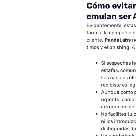
Cómo evitar
emulan ser
Evidentemente, estas
tanto a la compañía c
cliente,
PandaLabs
no
timos y el phishing. A
Si sospechas h
estafas, comun
sus canales ofi
recibiste es leg
Aunque como pr
urgente, cambia
introducido en
No facilites t
ni los introduz
distinguirlas, 
Un vendedor leg