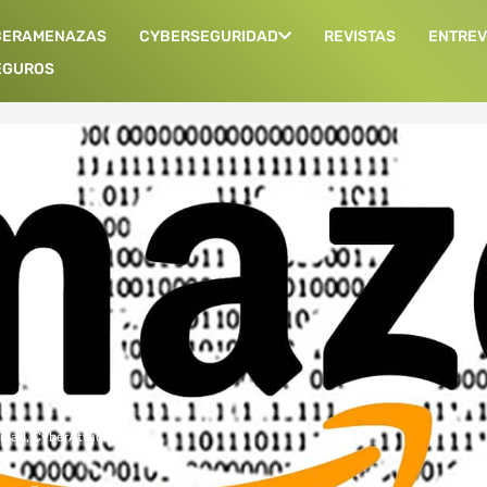
BERAMENAZAS
CYBERSEGURIDAD
REVISTAS
ENTREV
EGUROS
idad
,
CyberAttacks