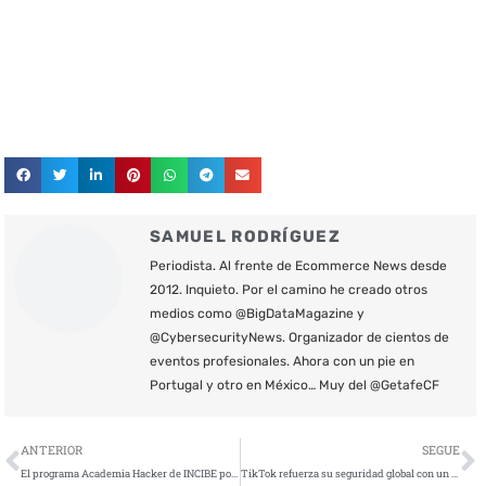
SAMUEL RODRÍGUEZ
Periodista. Al frente de Ecommerce News desde
2012. Inquieto. Por el camino he creado otros
medios como @BigDataMagazine y
@CybersecurityNews. Organizador de cientos de
eventos profesionales. Ahora con un pie en
Portugal y otro en México… Muy del @GetafeCF
Ant
S
ANTERIOR
SEGUE
El programa Academia Hacker de INCIBE pone en marcha su 2ª Edición
TikTok refuerza su seguridad global con un nuevo Centro de Fusión en Irlanda