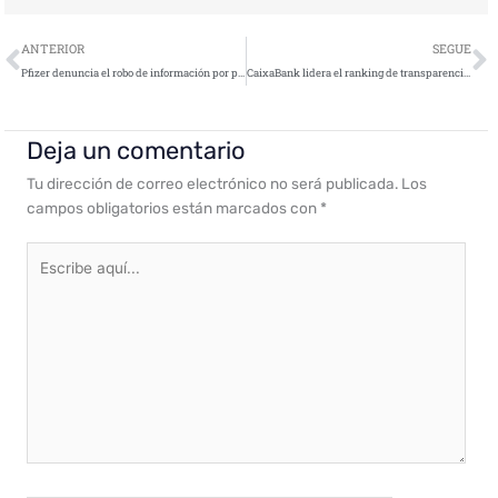
Ant
S
ANTERIOR
SEGUE
Pfizer denuncia el robo de información por parte de una ex-empleada
CaixaBank lidera el ranking de transparencia en ciberseguridad de empresas del IBEX 35
Deja un comentario
Tu dirección de correo electrónico no será publicada.
Los
campos obligatorios están marcados con
*
Escribe
aquí...