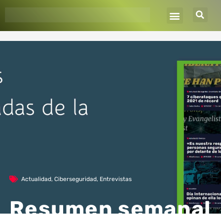
Ir
al
contenido
Actualidad
,
Ciberseguridad
,
Entrevistas
Resumen semanal