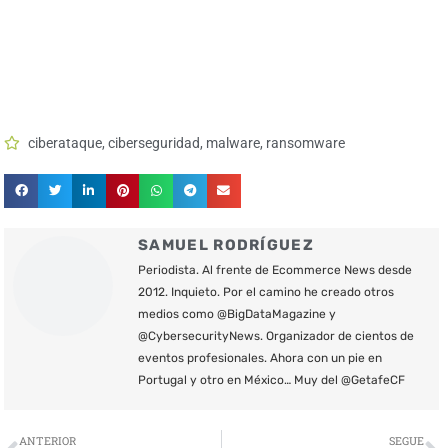
ciberataque
,
ciberseguridad
,
malware
,
ransomware
SAMUEL RODRÍGUEZ
Periodista. Al frente de Ecommerce News desde
2012. Inquieto. Por el camino he creado otros
medios como @BigDataMagazine y
@CybersecurityNews. Organizador de cientos de
eventos profesionales. Ahora con un pie en
Portugal y otro en México… Muy del @GetafeCF
Ant
S
ANTERIOR
SEGUE