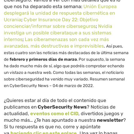
que nos ha deparado esta semana:
Unión Europea
desplegará la unidad de respuesta cibernética en
Ucrania
;
Cyber Insurance Day 22: Objetivo
concienciar/informar sobre ciberseguros
;
Nvidia
investiga un posible ciberataque a sus sistemas
internos
;
Las ciberamenazas son cada vez más
avanzadas, más destructivas e imprevisibles
.
Así pues,
estas cuatro son las noticias más destacadas de la última semana
de
febrero y primeros días de marzo
. Por supuesto, la semana
ha dado mucho más de sí, algo que podréis comprobar echando
un vistazo a nuestra web. Como todas las semanas, el noticiario
sobre ciberseguridad ha venido muy variado.
Resumen semanal
en CyberSecurity News – 04 de marzo de 2022.
¿Quieres estar al día de todo el contenido que
publicamos en
CyberSecurity News
? Noticias de
actualidad,
eventos como el CID
, divertidos juegos y
mucho más… ¿Te has apuntado a nuestra
newsletter
?
Si tu respuesta es que no, corre y apúntate
ya
haciendo clic en este enlace.
Una vez lo hagas,