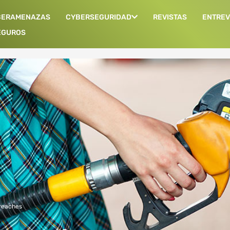
BERAMENAZAS
CYBERSEGURIDAD
REVISTAS
ENTREV
EGUROS
reaches