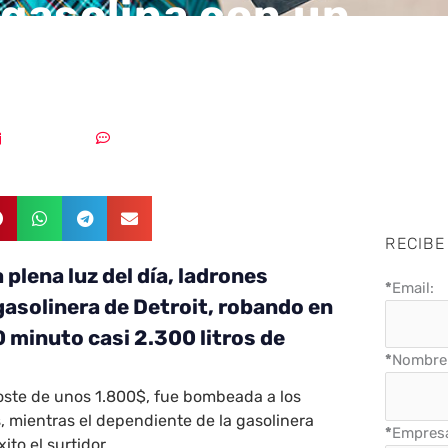
gasolina con un
ioso dispositivo re
25/07/2018
Sin comentarios
RECIBE
 plena luz del día, ladrones
*
Email:
asolinera de Detroit, robando en
0 minuto casi 2.300 litros de
*
Nombre 
oste de unos 1.800$, fue bombeada a los
 mientras el dependiente de la gasolinera
*
Empres
ito el surtidor.