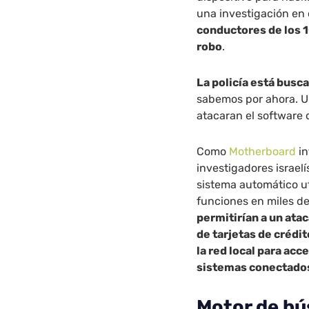
una investigación en
conductores de los 1
robo
.
La policía está bus
sabemos por ahora. U
atacaran el software 
Como
Motherboard
in
investigadores israel
sistema automático uti
funciones en miles d
permitirían a un ata
de tarjetas de crédit
la red local para acc
sistemas conectado
Motor de b