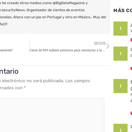
o he creado otros medios como @BigDataMagazine y
MÁS C
securityNews. Organizador de cientos de eventos
ionales. Ahora con un pie en Portugal y otro en México… Muy del
feCF
1
Siguie
SEGUE
berestrés”
Cerca de 800 talleres prácticos para involucrar a la comunidad educativa en el uso seguro de Internet
1
ntario
o electrónico no será publicada.
Los campos
1
arcados con
*
1