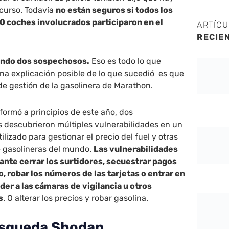
 curso. Todavía
no están seguros si todos los
0 coches involucrados participaron en el
ARTÍC
RECIE
cando dos sospechosos.
Eso es todo lo que
na explicación posible de lo que sucedió es que
de gestión de la gasolinera de Marathon.
formó a principios de este año, dos
ís descubrieron múltiples vulnerabilidades en un
lizado para gestionar el precio del fuel y otras
e gasolineras del mundo.
Las vulnerabilidades
cante cerrar los surtidores, secuestrar pagos
o, robar los números de las tarjetas o entrar en
eder a las cámaras de vigilancia u otros
s
. O alterar los precios y robar gasolina.
úsqueda Shodan