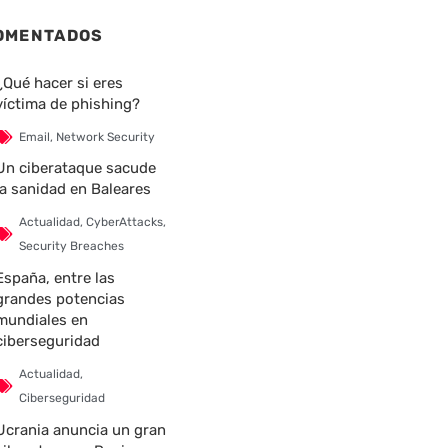
OMENTADOS
¿Qué hacer si eres
víctima de phishing?
nte
Email
,
Network Security
Un ciberataque sacude
la sanidad en Baleares
Actualidad
,
CyberAttacks
,
Security Breaches
España, entre las
grandes potencias
mundiales en
ciberseguridad
Actualidad
,
Ciberseguridad
Ucrania anuncia un gran