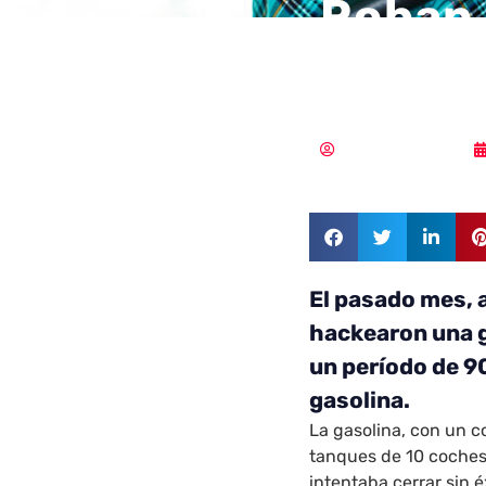
Roban 
mister
Samuel Rodríguez
El pasado mes, a
hackearon una g
un período de 9
gasolina.
La gasolina, con un c
tanques de 10 coches,
intentaba cerrar sin éx