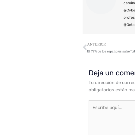
camin
@Cyber
profes
@Geta
Ant
ANTERIOR
El 77% de los españoles sufre “ci
Deja un come
Tu dirección de corre
obligatorios están m
Escribe
aquí...