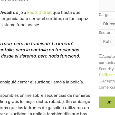
z Awadh
, dijo a
Fox 2 Detroit
que hasta que
Cargo:
mergencia para cerrar el surtidor, no fue capaz
l sistema funcionase:
Sector:
rrarlo, pero no funcionó. Lo intenté
antalla, pero la pantalla no funcionaba.
 desde el sistema, pero nada funcionó.
Acepto 
comunica
Security
Política 
Acepto
iguió cerrar el surtidor, llamó a la policía.
comercia
sponibles online sobre secuencias de números
na gratis (o mejor dicho, robada). Sin embargo
afirma que los ladrones de gasolina utilizaron un
ar el surtidor. La policía también dijo que hay