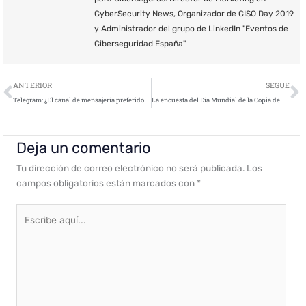
CyberSecurity News, Organizador de CISO Day 2019
y Administrador del grupo de LinkedIn "Eventos de
Ciberseguridad España"
Ant
S
ANTERIOR
SEGUE
Telegram: ¿El canal de mensajería preferido por los ciberterroristas?
La encuesta del Día Mundial de la Copia de Seguridad de Acronis revela que la pérdida de datos entre particulares repuntó un 30% en 2018
Deja un comentario
Tu dirección de correo electrónico no será publicada.
Los
campos obligatorios están marcados con
*
Escribe
aquí...