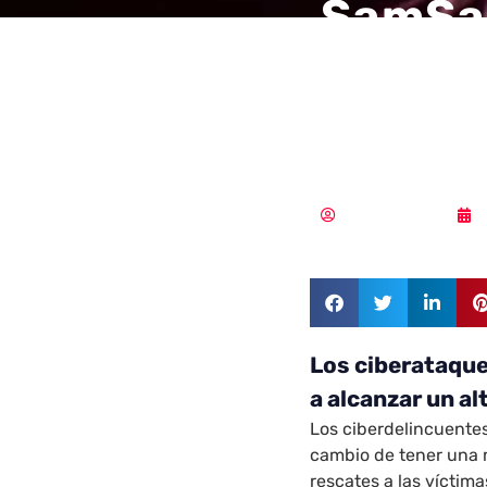
SamSam
recaud
dólare
Samuel Rodríguez
Los ciberataque
a alcanzar un alt
Los ciberdelincuentes
cambio de tener una m
rescates a las víctim