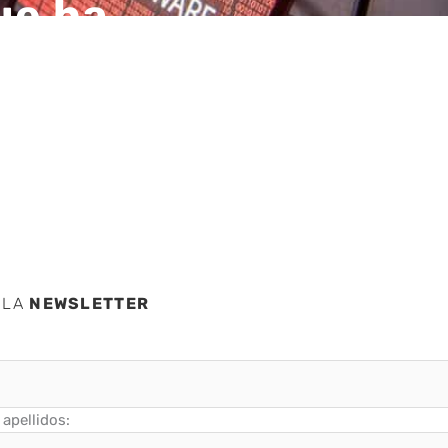
ue ha
 de
 LA
NEWSLETTER
apellidos: