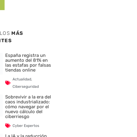
ULOS
MÁS
NTES
España registra un
aumento del 81% en
las estafas por falsas
tiendas online
Actualidad
,
Ciberseguridad
Sobrevivir a la era del
caos industrializado:
cómo navegar por el
nuevo cálculo del
ciberriesgo
Cyber Expertos
La IA y la reducción