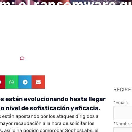
: el ransomware q
ado casi 6 millones
s en dos años
02/08/2018
Sin comentarios
RECIBE
s están evolucionando hasta llegar
*
Email:
o nivel de sofisticación y eficacia.
 están apostando por los ataques dirigidos a
ayor recaudación a la hora de solicitar los
*
Nombre 
as, así lo ha podido comprobar SophosLabs, el