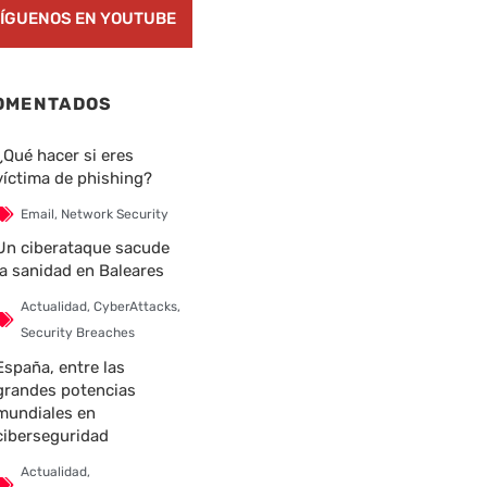
ÍGUENOS EN YOUTUBE
OMENTADOS
¿Qué hacer si eres
víctima de phishing?
Email
,
Network Security
Un ciberataque sacude
la sanidad en Baleares
Actualidad
,
CyberAttacks
,
Security Breaches
España, entre las
grandes potencias
mundiales en
ciberseguridad
Actualidad
,