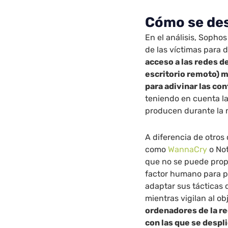
Cómo se des
En el análisis, Soph
de las víctimas para d
acceso a las redes d
escritorio remoto) 
para adivinar las co
teniendo en cuenta la
producen durante la 
A diferencia de otro
como
WannaCry
o Not
que no se puede prop
factor humano para p
adaptar sus tácticas 
mientras vigilan al obj
ordenadores de la re
con las que se despl