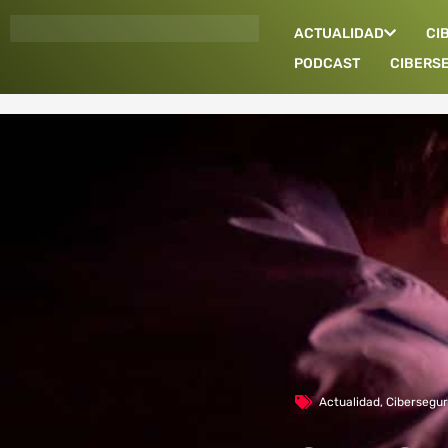
Ir
ACTUALIDAD
CI
al
contenido
PODCAST
CIBERS
Actualidad
,
Cibersegur