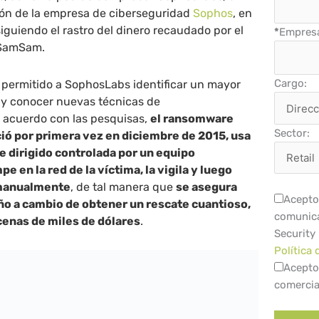
ión de la empresa de ciberseguridad
Sophos
, en
siguiendo el rastro del dinero recaudado por el
*
Empres
 SamSam.
Cargo:
 permitido a SophosLabs identificar un mayor
y conocer nuevas técnicas de
e acuerdo con las pesquisas,
el ransomware
Sector:
ió por primera vez en diciembre de 2015, usa
e dirigido controlada por un equipo
pe en la red de la víctima, la vigila y luego
 manualmente
, de tal manera que
se asegura
Acepto 
ño a cambio de obtener un rescate cuantioso,
comunica
cenas de miles de dólares
.
Security
Política 
Acepto
comercia