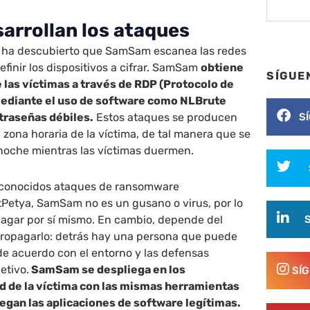
arrollan los ataques
os ha descubierto que SamSam escanea las redes
efinir los dispositivos a cifrar. SamSam
obtiene
SÍGUE
e las víctimas a través de RDP (Protocolo de
mediante el uso de software como NLBrute
S
ntraseñas débiles.
Estos ataques se producen
 zona horaria de la víctima, de tal manera que se
noche mientras las víctimas duermen.
s conocidos ataques de ransomware
Petya, SamSam no es un gusano o virus, por lo
agar por sí mismo. En cambio, depende del
ropagarlo: detrás hay una persona que puede
de acuerdo con el entorno y las defensas
etivo.
SamSam se despliega en los
SÍ
d de la víctima con las mismas herramientas
iegan las aplicaciones de software legítimas.