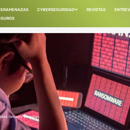
BERAMENAZAS
CYBERSEGURIDAD
REVISTAS
ENTREV
EGUROS
idad
,
Security Breaches