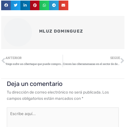
MLUZ DOMINGUEZ
Ant
S
ANTERIOR
SEGUE
Yoigo sufre un cibertaque que puede comprometer datos de usuarios
Crecen las ciberamenazas en el sector de defensa motivadas por el conflicto Rusia-Ucrania
Deja un comentario
Tu dirección de correo electrónico no será publicada.
Los
campos obligatorios están marcados con
*
Escribe
aquí...