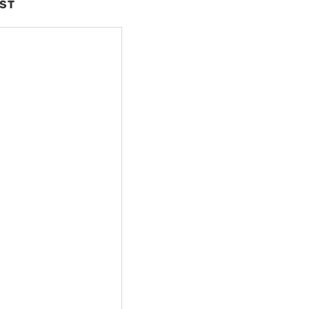
ST
nte