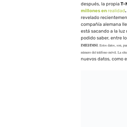
después, la propia
T-
millones en
realidad
.
revelado recientement
compañía alemana llev
está sacando a la lu
podido saber, entre l
IMEI/IMSI
. Estos datos, son, pa
número del teléfono móvil. La sit
nuevos datos, como el 