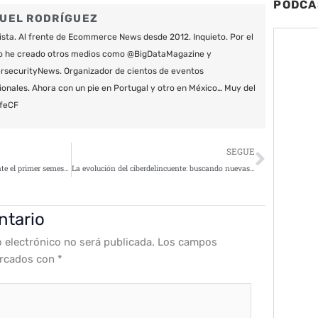
PODCA
UEL RODRÍGUEZ
ista. Al frente de Ecommerce News desde 2012. Inquieto. Por el
o he creado otros medios como @BigDataMagazine y
securityNews. Organizador de cientos de eventos
ionales. Ahora con un pie en Portugal y otro en México… Muy del
feCF
Siguie
SEGUE
El phishing se incrementa durante el primer semestre de 2021
La evolución del ciberdelincuente: buscando nuevas formas para atacar a usuarios
ntario
o electrónico no será publicada.
Los campos
arcados con
*