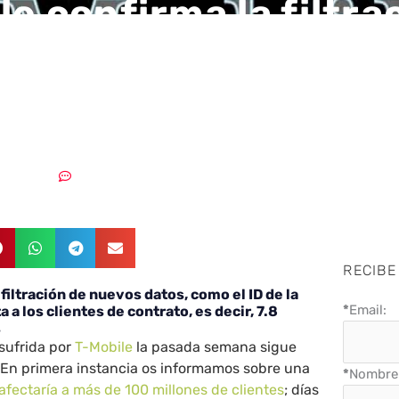
le confirma la filtra
 datos, como el ID d
a SIM
24/08/2021
Sin comentarios
RECIBE
filtración de nuevos datos, como el ID de la
*
Email:
a a los clientes de contrato, es decir, 7.8
s
 sufrida por
T-Mobile
la pasada semana sigue
 En primera instancia os informamos sobre una
*
Nombre 
afectaría a más de 100 millones de clientes
; días