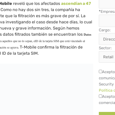
Mobile
reveló que los afectados
ascendían a 47
Como no hay dos sin tres, la compañía ha
*
Empres
e que la filtración es más grave de por sí. La
a investigando el caso desde hace días, lo cual
z nueva y grave información. Según hemos
Cargo:
os datos filtrados también se encuentran los
Datos
ra aquellos que no lo sepan, e
ID de la tarjeta SIM que está vinculado al
T-Mobile confirma la filtración de
uación se agrava.
Sector:
ID de la tarjeta SIM.
Acepto 
comunica
Security
Política 
Acepto
comercia