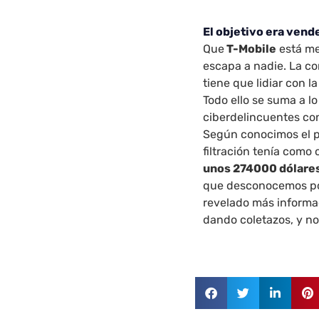
El objetivo era vend
Que
T-Mobile
está me
escapa a nadie. La co
tiene que lidiar con l
Todo ello se suma a l
ciberdelincuentes con
Según conocimos el pr
filtración tenía como 
unos 274000 dólares
que desconocemos po
revelado más informac
dando coletazos, y n