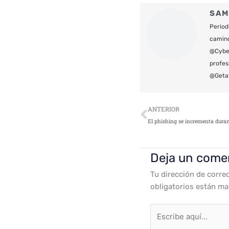
SAM
Period
camin
@Cyber
profes
@Geta
Ant
ANTERIOR
Deja un come
Tu dirección de corre
obligatorios están m
Escribe
aquí...