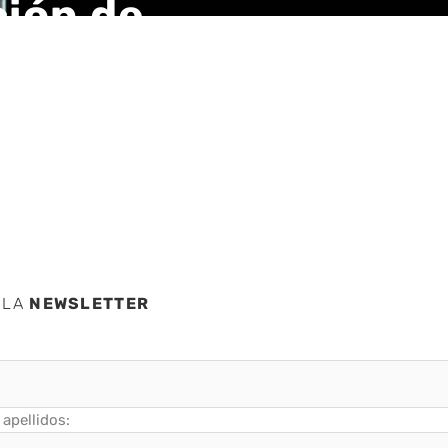
ción de
e la
 LA
NEWSLETTER
apellidos: