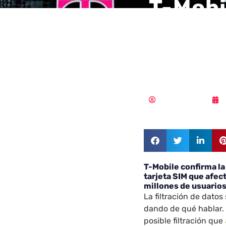
T-Mobi
nuevos
tarjet
Samuel Rodríguez
T-Mobile confirma la 
tarjeta SIM que afect
millones de usuario
La filtración de datos
dando de qué hablar.
posible filtración que