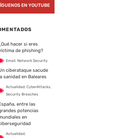
ÍGUENOS EN YOUTUBE
OMENTADOS
¿Qué hacer si eres
víctima de phishing?
Email
,
Network Security
Un ciberataque sacude
la sanidad en Baleares
Actualidad
,
CyberAttacks
,
Security Breaches
España, entre las
grandes potencias
mundiales en
ciberseguridad
Actualidad
,