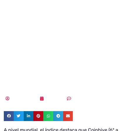
marzo: Coinhive
sigue líder en
España en su
último mes de
actividad
Vicente Ramírez
22/04/2019
Sin comentarios
A nivel mundial, el índice destaca que Coinhive (6º a