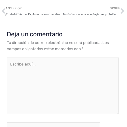
Ant
S
ANTERIOR
SEGUE
¡Cuidado! Internet Explorer hace vulnerable tu PC
Blockchain es una tecnología que probablemente no se quede
Deja un comentario
Tu dirección de correo electrónico no será publicada.
Los
campos obligatorios están marcados con
*
Escribe
aquí...
Nombre*