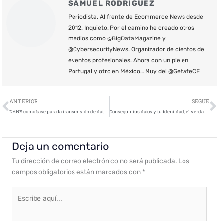
SAMUEL RODRÍGUEZ
Periodista. Al frente de Ecommerce News desde
2012. Inquieto. Por el camino he creado otros
medios como @BigDataMagazine y
@CybersecurityNews. Organizador de cientos de
eventos profesionales. Ahora con un pie en
Portugal y otro en México… Muy del @GetafeCF
Ant
S
ANTERIOR
SEGUE
DANE como base para la transmisión de datos segura
Conseguir tus datos y tu identidad, el verdadero coste de algunas herramientas online gratuitas
Deja un comentario
Tu dirección de correo electrónico no será publicada.
Los
campos obligatorios están marcados con
*
Escribe
aquí...