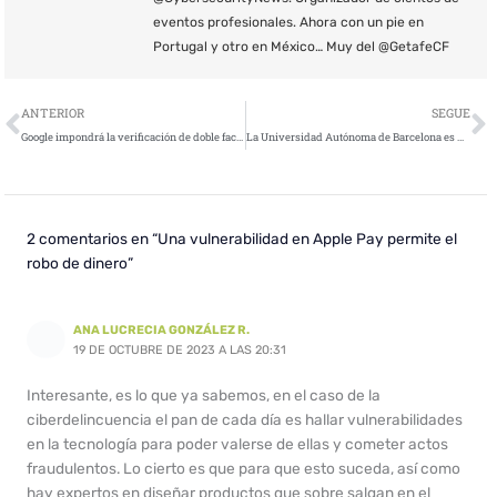
eventos profesionales. Ahora con un pie en
Portugal y otro en México… Muy del @GetafeCF
Ant
S
ANTERIOR
SEGUE
Google impondrá la verificación de doble factor antes de fin de año
La Universidad Autónoma de Barcelona es víctima de un ciberataque
2 comentarios en “Una vulnerabilidad en Apple Pay permite el
robo de dinero”
ANA LUCRECIA GONZÁLEZ R.
19 DE OCTUBRE DE 2023 A LAS 20:31
Interesante, es lo que ya sabemos, en el caso de la
ciberdelincuencia el pan de cada día es hallar vulnerabilidades
en la tecnología para poder valerse de ellas y cometer actos
fraudulentos. Lo cierto es que para que esto suceda, así como
hay expertos en diseñar productos que sobre salgan en el