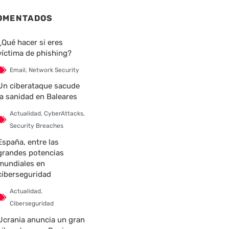
OMENTADOS
¿Qué hacer si eres
víctima de phishing?
Email
,
Network Security
Un ciberataque sacude
la sanidad en Baleares
Actualidad
,
CyberAttacks
,
Security Breaches
España, entre las
grandes potencias
mundiales en
ciberseguridad
Actualidad
,
Ciberseguridad
Ucrania anuncia un gran