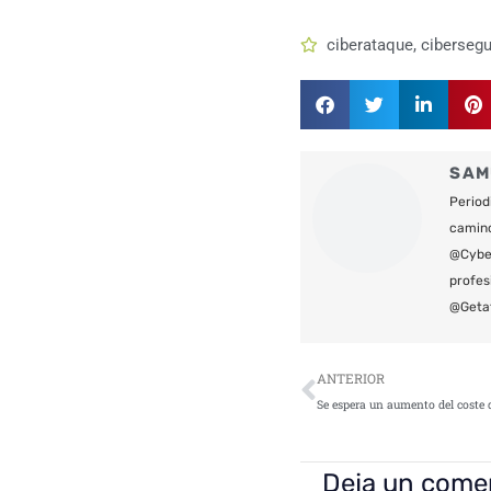
ciberataque
,
cibersegu
SAM
Period
camin
@Cyber
profes
@Geta
Ant
ANTERIOR
Deja un come