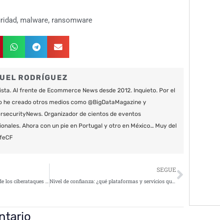
ridad
,
malware
,
ransomware
UEL RODRÍGUEZ
ista. Al frente de Ecommerce News desde 2012. Inquieto. Por el
o he creado otros medios como @BigDataMagazine y
securityNews. Organizador de cientos de eventos
ionales. Ahora con un pie en Portugal y otro en México… Muy del
feCF
Siguie
SEGUE
Se espera un aumento del coste de los ciberataques para 2025
Nivel de confianza: ¿qué plataformas y servicios quieren proteger los usuarios?
ntario