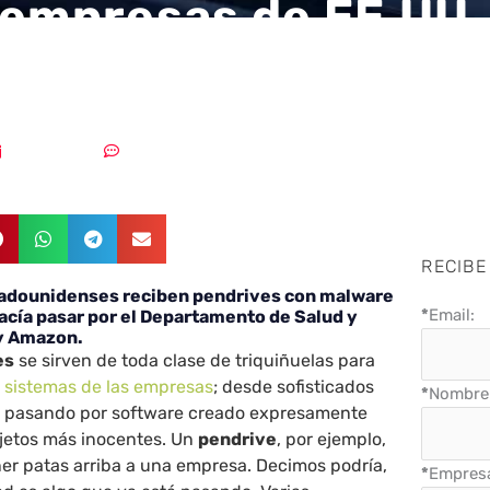
 empresas de EE.UU.
n pendrives con ma
12/01/2022
Sin comentarios
RECIBE
tadounidenses reciben pendrives con malware
*
Email:
acía pasar por el Departamento de Salud y
y Amazon.
es
se sirven de toda clase de triquiñuelas para
s sistemas de las empresas
; desde sofisticados
*
Nombre 
, pasando por software creado expresamente
objetos más inocentes. Un
pendrive
, por ejemplo,
ner patas arriba a una empresa. Decimos podría,
*
Empres