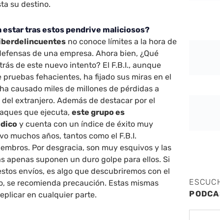
ta su destino.
 estar tras estos pendrive maliciosos?
ciberdelincuentes
no conoce límites a la hora de
 defensas de una empresa. Ahora bien, ¿Qué
trás de este nuevo intento? El F.B.I., aunque
 pruebas fehacientes, ha fijado sus miras en el
ha causado miles de millones de pérdidas a
del extranjero. Además de destacar por el
taques que ejecuta,
este grupo es
dico
y cuenta con un índice de éxito muy
ivo muchos años, tantos como el F.B.I.
iembros. Por desgracia, son muy esquivos y las
s apenas suponen un duro golpe para ellos. Si
estos envíos, es algo que descubriremos con el
ESCUC
to, se recomienda precaución. Estas mismas
PODCA
eplicar en cualquier parte.