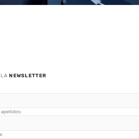
lware
 LA
NEWSLETTER
apellidos:
a: