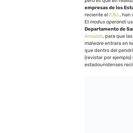
pero es que en realid
empresas de los Est
reciente el
F.B.I.
, han
El
modus operandi
us
Departamento de Sa
Amazon
, para que la
malware
entrara en l
que dentro del pendri
(revistar por ejemplo)
estadounidenses reci